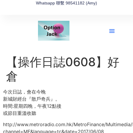
Whatsapp 聯繫 98541182 (Amy)
全新網上期權速成-2026全新版
OptionJack的精選集
富途開戶4選1
富途開戶優惠2026
【操作日誌0608】好
倉
今次日誌，會在今晚
新城財經台『散戶奇兵』。
時間:星期四晚，午夜12點後
或節目重溫收聽
http://www.metroradio.com.hk/MetroFinance/Multimedia
channel=MF&language=tc&date=2017/06/08