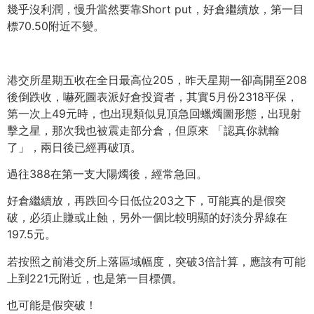
幾乎沒利潤，慢升當然要靠Short put，好倉繼續放，第一目
標70.50附近不變。
港交所星期五收在全日最高位205，昨天星期一卻高開至208
後倒跌收，嚇死圖表派好倉投資者，其實5月份2318平保，
第一次上49元時，也出現類似見頂急回蠟燭圖形態，出現射
擊之星，那次我也被震走部分倉，但原來 「認真你就輸
了」，兩日後已經再破頂。
過往388在第一支大陽燭後，經常急回。
好倉繼續放，再跌回今日低位203之下，可能真的是假突
破，必須止賺或止蝕，另外一個比較明顯的好淡分界線在
197.5元。
若按照之前港交所上落區域幅度，突破3倍計算，應該有可能
上到221元附近，也是第一目標價。
也可能是假突破！