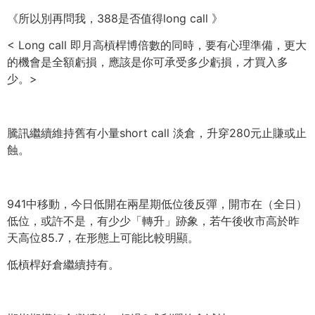
《所以別再問我，388是否值得long call 》
< Long call 即月高槓桿博倍數的同時，要有心理準備，更大
的機會是全額虧損，應該是你可承受多少虧損，才買入多
少。>
騰訊繼續維持舊有小量short call 淡倉，升穿280元止賺或止
蝕。
941中移動，今日低開在兩星期低位後反彈，開市在（全日）
低位，或許不是，有少少「轉升」跡象，若午後收市高於昨
天高位85.7，在形態上可能比較明顯。
低槓桿好倉繼續持有。