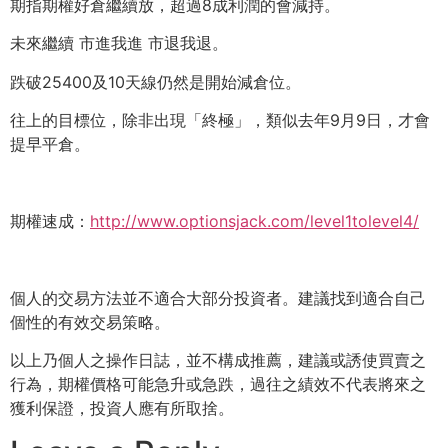
期指期權好倉繼續放，超過8成利潤的會減持。
未來繼續 市進我進 市退我退。
跌破25400及10天線仍然是開始減倉位。
往上的目標位，除非出現「終極」，類似去年9月9日，才會
提早平倉。
期權速成：
http://www.optionsjack.com/level1tolevel4/
個人的交易方法並不適合大部分投資者。建議找到適合自己
個性的有效交易策略。
以上乃個人之操作日誌，並不構成推薦，建議或誘使買賣之
行為，期權價格可能急升或急跌，過往之績效不代表將來之
獲利保證，投資人應有所取捨。