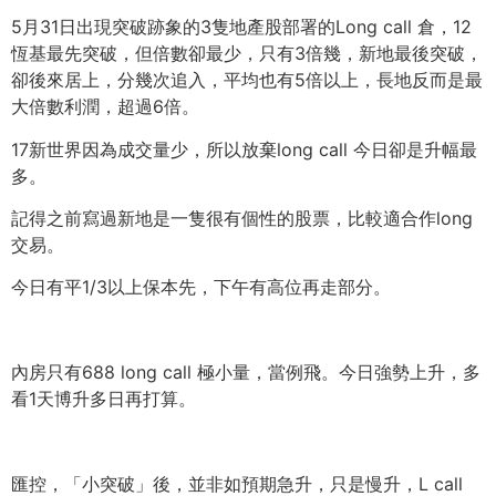
5月31日出現突破跡象的3隻地產股部署的Long call 倉，12
恆基最先突破，但倍數卻最少，只有3倍幾，新地最後突破，
卻後來居上，分幾次追入，平均也有5倍以上，長地反而是最
大倍數利潤，超過6倍。
17新世界因為成交量少，所以放棄long call 今日卻是升幅最
多。
記得之前寫過新地是一隻很有個性的股票，比較適合作long
交易。
今日有平1/3以上保本先，下午有高位再走部分。
內房只有688 long call 極小量，當例飛。今日強勢上升，多
看1天博升多日再打算。
匯控，「小突破」後，並非如預期急升，只是慢升，L call