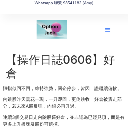
Whatsapp 聯繫 98541182 (Amy)
全新網上期權速成-2026全新版
OptionJack的精選集
富途開戶4選1
富途開戶優惠2026
【操作日誌0606】好
倉
恒指似回不回，維持強勢，國企停步，皆因上證繼續偏軟。
內銀股昨天曇花一現，一升即回，更倒跌收，好倉被震走部
分，若未來A股反彈，內銀必再升過。
連續3個交易日走內險股舊好倉，並非認為已經見頂，而是有
更多上升板塊及股份可選擇。