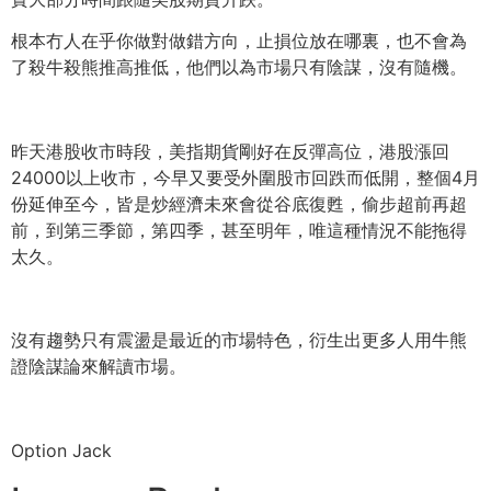
根本冇人在乎你做對做錯方向，止損位放在哪裏，
也不會為
了殺牛殺熊推高推低，他們以為市場只有陰謀，沒有隨機。
昨天港股收市時段，美指期貨剛好在反彈高位，
港股漲回
24000以上收市，今早又要受外圍股市回跌而低開，
整個4月
份延伸至今，皆是炒經濟未來會從谷底復甦，
偷步超前再超
前，到第三季節，第四季，甚至明年，
唯這種情況不能拖得
太久。
沒有趨勢只有震盪是最近的市場特色，
衍生出更多人用牛熊
證陰謀論來解讀市場。
Option Jack