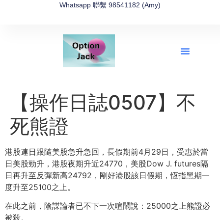
Whatsapp 聯繫 98541182 (Amy)
全新網上期權速成-2026全新版
OptionJack的精選集
富途開戶4選1
富途開戶優惠2026
【操作日誌0507】不
死熊證
港股連日跟隨美股急升急回，長假期前4月29日，
受惠於當
日美股勁升，港股夜期升近24770，美股Dow J. futures隔
日再升至反彈新高24792，
剛好港股該日假期，恆指黑期一
度升至25100之上。
在此之前，陰謀論者已不下一次喧鬧說：
25000之上熊證必
被殺。