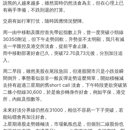
說熊的人越來越多，雖然當時仍然淡倉為主，但在心理上已
有兩手準備，不跌則退的打算。
交易有如行軍打仗，隨時因應情況變陣。
周一由中移動及匯控首先帶起指數上升，曾一度突破小頸線
30350附近，但下午走勢回軟，升勢並不太明顯，我只有減
去一半匯控及港交所淡倉，提前平倉止賺。
而中移動部署好倉已久，突破72.70及73元後，分別加注追
入。
周二早段，雖然美股在尾段急回，但港股開市只是小跌並瞬
間倒升，事態看似並非一般反彈走勢這麼簡單，開始積極減
去持有超過三星期的舊short call 淡倉，下午時段更欲突破第
二條小頸線30,600，於是偷步轉身作好倉，例如平保，港交
所，內銀及指數等。
未來好淡分界線仍然在31000，相信不容易一下子突破，若
能站穩會再加注好倉。
上星期港股走勢雖極淡，市場氣氛也是，但個別二線股份也