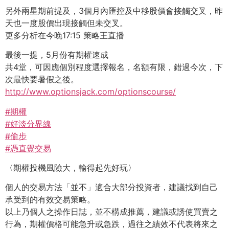
另外兩星期前提及，3個月內匯控及中移股價會接觸交叉，昨
天也一度股價出現接觸但未交叉。
更多分析在今晚17:15 策略王直播
最後一提，5月份有期權速成
共4堂，可因應個別程度選擇報名，名額有限，錯過今次，下
次最快要暑假之後。
http://www.optionsjack.com/optionscourse/
#
期權
#
好淡分界線
#
偷步
#
憑直覺交易
〈期權投機風險大，輸得起先好玩〉
個人的交易方法「並不」適合大部分投資者，建議找到自己
承受到的有效交易策略。
以上乃個人之操作日誌，並不構成推薦，建議或誘使買賣之
行為，期權價格可能急升或急跌，過往之績效不代表將來之