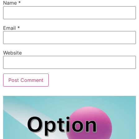
Name
*
Email
*
Website