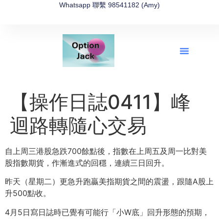
Whatsapp 聯繫 98541182 (Amy)
全新網上期權速成-2026全新版
OptionJack的精選集
富途開戶4選1
富途開戶優惠2026
【操作日誌0411】峰
迴路轉隨心交易
自上周三港股急跌700餘點後，指數在上周五及周一比對美
股指數期貨，作漸進式的回穩，連續三日回升。
昨天（星期二）更急升跑贏美指期貨之間的震盪，跟隨A股上
升500點收。
4月5日寫日誌時已覺有可能行「小W底」回升形態的預期，