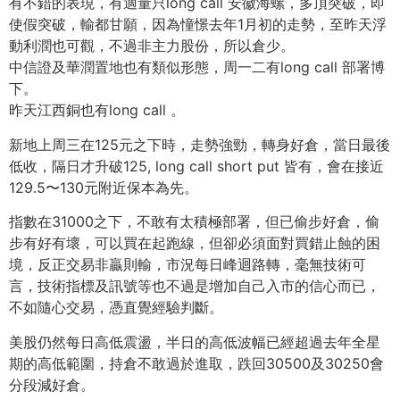
有不錯的表現，有適量只long call 安徽海螺，多頂突破，即
使假突破，輸都甘願，因為憧憬去年1月初的走勢，至昨天浮
動利潤也可觀，不過非主力股份，所以倉少。
中信證及華潤置地也有類似形態，周一二有long call 部署博
下。
昨天江西銅也有long call 。
新地上周三在125元之下時，走勢強勁，轉身好倉，當日最後
低收，隔日才升破125, long call short put 皆有，會在接近
129.5〜130元附近保本為先。
指數在31000之下，不敢有太積極部署，但已偷步好倉，偷
步有好有壞，可以買在起跑線，但卻必須面對買錯止蝕的困
境，反正交易非贏則輸，市況每日峰迴路轉，毫無技術可
言，技術指標及訊號等也不過是增加自己入市的信心而已，
不如隨心交易，憑直覺經驗判斷。
美股仍然每日高低震盪，半日的高低波幅已經超過去年全星
期的高低範圍，持倉不敢過於進取，跌回30500及30250會
分段減好倉。