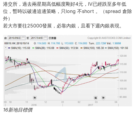
港交所，過去兩星期高低幅度剛好4元，IV已經跌至多年低
位，暫時以破邊追邊策略，只long 不short 。（spread 倉除
外）
若大市要往25000發展，必靠內銀，且看下週內銀表現。
16新地目標價