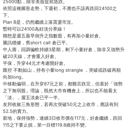
25000點，除非美股提前急跌。
依照這種圖形走勢，下週初，不應也不該再跌回24100之
下。
Plan B是，仍然繼續上落震盪市況。
暫時可以24100為好淡分界線！
聯想是週五最早倒升之指數股，有再加小量好倉。
騰訊穩健，舊short call 倉已平。
中人壽，回調偏軟持續3星期，剩下小量好倉，除非又強勢升
破20天線，才會重入好倉。
平保，升穿44元才考慮開好倉。
匯控 不動如山，持有小量long strangle ，突破或跌破再順
向加long。
中移動偏弱，在升穿87元之前，都難言跌完，但基於「強勢
之下無弱股」理論，既然大市有機會上，所以也不能看太
「淡」，週五淡倉已平一半。
友邦收斂三角形態，若再次突破50元之上收市，應該有到
52.5的實力。
新地，保持強勢，連續3日收市價在117元，好倉繼續，跌回
115之下要止損，第一目標119.8維持不變。