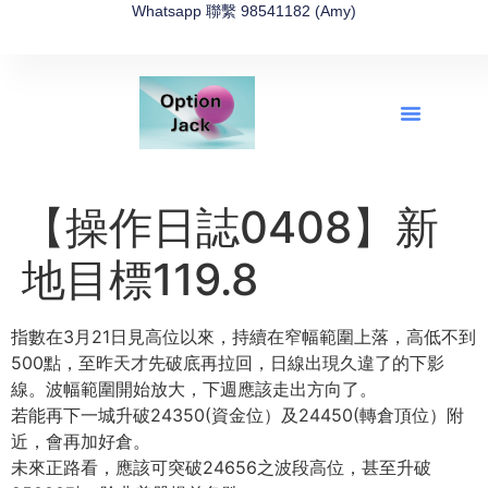
Whatsapp 聯繫 98541182 (Amy)
全新網上期權速成-2026全新版
OptionJack的精選集
富途開戶4選1
富途開戶優惠2026
【操作日誌0408】新
地目標119.8
指數在3月21日見高位以來，持續在窄幅範圍上落，高低不到
500點，至昨天才先破底再拉回，日線出現久違了的下影
線。波幅範圍開始放大，下週應該走出方向了。
若能再下一城升破24350(資金位）及24450(轉倉頂位）附
近，會再加好倉。
未來正路看，應該可突破24656之波段高位，甚至升破