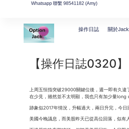
Whatsapp 聯繫 98541182 (Amy)
操作日誌
關於Jack
【操作日誌0320
上周五恒指突破29000關鍵位後，週一即有久
在少見，雖然並不太明顯，我也只有加少量long
跡象似2017年情況，升幅過大，兩日升完，今日
美國今晚議息，而美股昨天已從高位回落，似有人