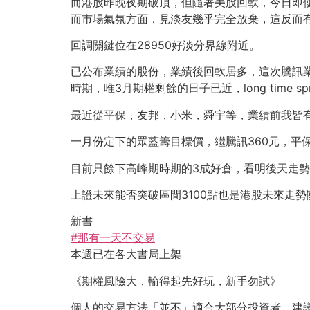
而港股昨晚夜期破頂，但隨著美股回軟，今日即
而市場氣氛方面，見淡友幾乎完全放棄，這反而
回調關鍵位在28950好淡分界線附近。
已公布業績的股份，業績後回軟居多，這次騰訊業績
時期，唯3月期權剩餘的日子已近，long time s
最近從平保，友邦，小米，舜宇等，業績前我皆有作小量
一月份定下的眾藍籌目標價，繼騰訊360元，平保
目前只餘下高峰期時期的3成好倉，看明後天走
上證未來能否突破區間3100點也是港股未來走勢
新書
#
那有一天不交易
本週已在各大書局上架
《期權風險大，輸得起先好玩，新手勿試》
個人的交易方法「並不」適合大部分投資者，建