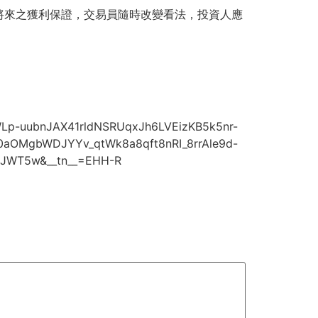
將來之獲利保證，交易員隨時改變看法，投資人應
p-uubnJAX41rldNSRUqxJh6LVEizKB5k5nr-
aOMgbWDJYYv_qtWk8a8qft8nRI_8rrAle9d-
JWT5w&__tn__=EHH-R