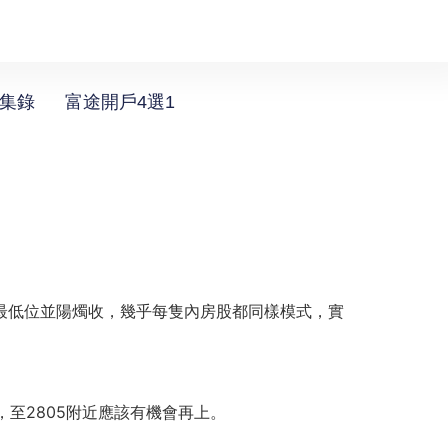
選集錄
富途開戶4選1
日最低位並陽燭收，幾乎每隻內房股都同樣模式，實
至2805附近應該有機會再上。