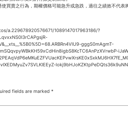
誘使買賣之行為，期權價格可能急升或急跌，過往之績效不代表
otos/a.229678920576671/1089147017963186/?
qvxxNS0I3rCAPgsjR-
V&__xts__%5B0%5D=68.ARBRn4VlU9-gggS0mAgmT-
SQqvpyWBkKH59xCdHin8igbS8KcTC6AnPzXVrwbP-iJaWL
1D2PEAqVdP6eMKuEZFVUacKEPvwXrsKE0xSxkMJ6HX7fE_M0
XEDMyuZv7SVLKIEEyZ-lokj9bHJoKZKtpPeDQts36k9uNN
uired fields are marked
*