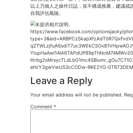
以上乃個人之操作日誌，並不構成推薦，建議或
自我評估風險。
https://www.facebook.com/optionsjacky/ph
type=3&eid=ARBPCzSkapXfzAdT0R7QxFvdVL
qZTWLzjfuA6sdiT7uc3WEkCSOxB1VHpwAOJ
YlupHaAwI14IA6TAPdUP89pThNoM74MWv20m
lltrbg2sMrsycTLdLbG1mc4SBiumr_gOu7C7
ehVY3gwVwUS3cCODw-RKE2YG-0TR73DEMvI
Leave a Reply
Your email address will not be published.
Req
Comment
*