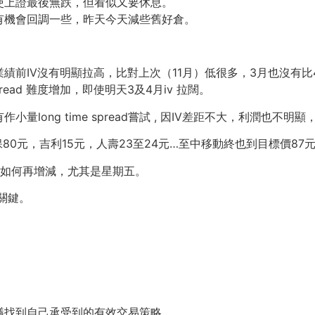
使上證最後無跌，但看似又要休息。
有機會回調一些，昨天今天減些舊好倉。
前IV沒有明顯拉高，比對上次（11月）低很多，3月也沒有比4
pread 難度增加，即使明天3及4月iv 拉闊。
long time spread嘗試 , 因IV差距不大，利潤也不明
80元，吉利15元，人壽23至24元…至中移動終也到目標價87
勢如何再增減，尤其是星期五。
關鍵。
議找到自己承受到的有效交易策略。