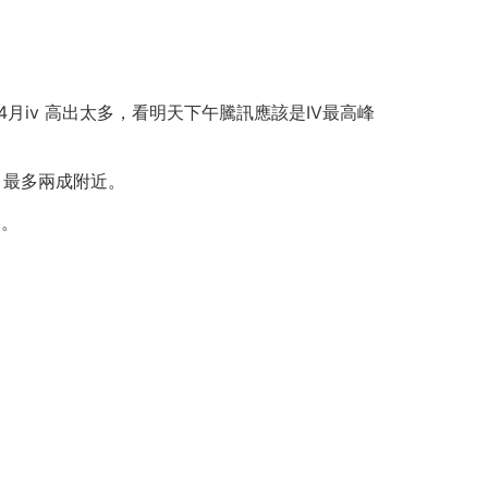
月iv 高出太多，看明天下午騰訊應該是IV最高峰
顯，最多兩成附近。
元。