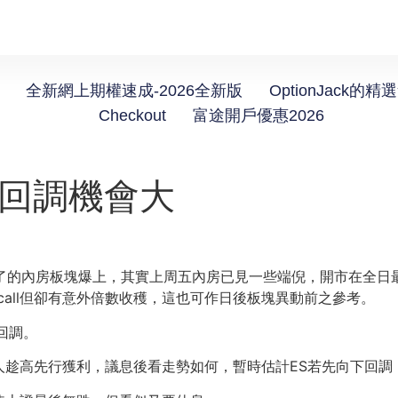
全新網上期權速成-2026全新版
OptionJack的精
Checkout
富途開戶優惠2026
】回調機會大
違了的內房板塊爆上，其實上周五內房已見一些端倪，開市在全
 call但卻有意外倍數收穫，這也可作日後板塊異動前之參考。
回調。
趁高先行獲利，議息後看走勢如何，暫時估計ES若先向下回調，