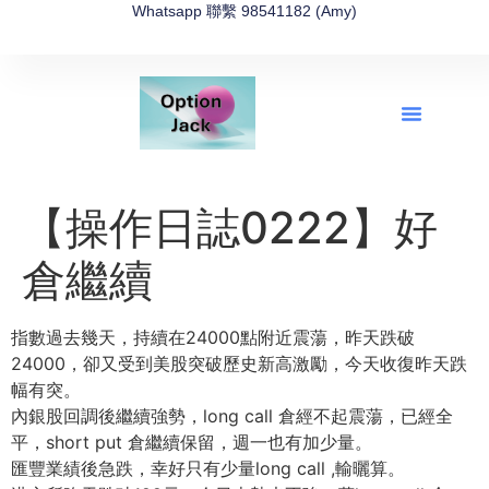
Whatsapp 聯繫 98541182 (Amy)
全新網上期權速成-2026全新版
OptionJack的精選集
富途開戶4選1
富途開戶優惠2026
【操作日誌0222】好
倉繼續
指數過去幾天，持續在24000點附近震蕩，昨天跌破
24000，卻又受到美股突破歷史新高激勵，今天收復昨天跌
幅有突。
內銀股回調後繼續強勢，long call 倉經不起震蕩，已經全
平，short put 倉繼續保留，週一也有加少量。
匯豐業績後急跌，幸好只有少量long call ,輸曬算。