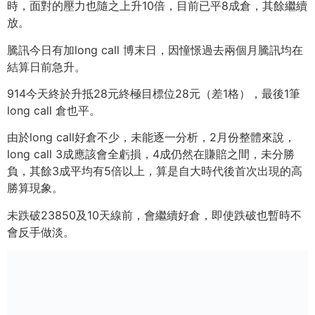
時，面對的壓力也隨之上升10倍，目前已平8成倉，其餘繼續
放。
騰訊今日有加long call 博末日，因憧憬過去兩個月騰訊均在
結算日前急升。
914今天終於升抵28元終極目標位28元（差1格），最後1筆
long call 倉也平。
由於long call好倉不少，未能逐一分析，2月份整體來說，
long call 3成應該會全虧損，4成仍然在賺賠之間，未分勝
負，其餘3成平均有5倍以上，算是自大時代後首次出現的高
勝算現象。
未跌破23850及10天線前，會繼續好倉，即使跌破也暫時不
會反手做淡。