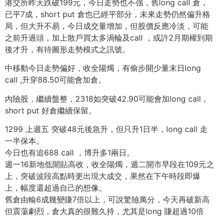
港交所昨天跌破199元，今日走勢也不強，舊long call 倉，
已平7成，short put 倉也已經平部分，未來走勢仍然偏升格
局，但大升不易，今日成交量增加，但股價反應冷淡，可能
之前升過頭，加上散戶買太多渦輪及call ，或許2月期權到期
後才升，有待圖形走勢模式之訊號。
中移動今日走勢偏好，收全陽燭，有偷步開少量末日long
call ,升穿88.50可能會加倉。
內險股，繼續盤整，2318如突破42.90可能會加long call，
short put 好倉繼續保留。
1299 上週五 突破48元後急升，但只升1日半，long call 走
一半保本。
今日也有追688 call ，博升多1兩日。
週一16新地低開貼高收，收全陽燭，週二開市早段在109元之
上，突破波段高點時更出現大成交，果然在下午時段即爆
上，幅度還超過自己的想像。
舊倉由輸6成幾變賺7倍以上，可說驚險萬分，今天再破新高
但震蕩劇烈，倉大真的很難久持，尤其是long 賺超過10倍