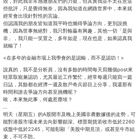
毀，對此我非常感激朋友們的力挺，但其實我並不太在意這
些批評，只是覺得無奈，因為我知道在網路世界中，本來就
經常會出現針對性的言論。
但認識我的朋友皆知道我平時也懶得爭論方向，更別說挑
機，因為世事無絕對，我只對輸贏有興趣，其他一切「是與
非」，我只能一笑置之，多年如是，現在也是，如果認真我
就輸了！
<在多年的金融市場上我學會的是認輸，而不是認叻！>
說真的，我不是分析員，沒有多餘的時間每天寫幾個post來
哇眾取寵兼認叻，尤其最近工作繁忙，經常每週只能寫一篇
日誌，其餘都在經濟一週及散戶奇兵節目上分享，我還那有
時間和誰去爭論方向甚至挑機呢？
唉，本來無此事，何處惹塵埃？
…
明天（星期五）的A股開市及晚上美國非農數據後的走勢，可
能對港股市場未來去向影響頗深。標普期貨若收市低於2260
或盤中低於2245，可能彰顯「美股中期見頂」或甚至牛市結
束，不可不防。