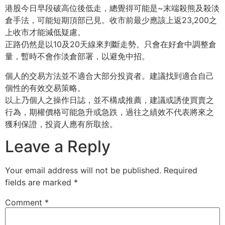
港股今日早段破高位後低走，總覺得可能是~末端殺熊及殺淡
倉手法，可能短期頂部已見。收市前最少應該上返23,200之
上收市才能減低疑慮。
正路仍然是以10及20天線來判斷走勢。只會在好倉中調整倉
量，暫時不會作淡倉部署，以避免中招。
個人的交易方法並不適合大部分投資者。建議找到適合自己
個性的有效交易策略。
以上乃個人之操作日誌，並不構成推薦，建議或誘使買賣之
行為，期權價格可能急升或急跌，過往之績效不代表將來之
獲利保證，投資人應有所取捨。
Leave a Reply
Your email address will not be published.
Required
fields are marked
*
Comment
*