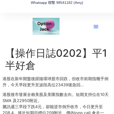
Whatsapp 聯繫 98541182 (Amy)
全新網上期權速成-2026全新版
OptionJack的精選集
富途開戶4選1
富途開戶優惠2026
【操作日誌0202】平1
半好倉
港股在新年開盤後跟隨環球股市回跌，但收市前期指幾乎倒
升，今天早段更升至波段高位23439後急回…
港股後市發展全賴美股及美匯指數去向。短期支持位在10天
SMA 及22950附近。
騰訊週三早段下跌4元，卻能逆市倒升收市，今日更升至
208.4，接近短期目標位209附近，價內long call 倉走一