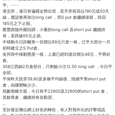
半。
⋯⋯
港交所，連日有偏穩走勢出現，若升穿前高位190元或50天
線，應該會再加注long call ，而S put 倉繼續保留，跌回
185元之下止損。
匯豐跟隨外圍回調，小量的long call 及short put 繼續持
有，若跌破65元止損。
中移動今日距離第一目標位89元只差一格，已平大部分一月
初時建立之S Put倉。
友邦與中移動態度一樣，上週已經到達目標位48元，平舊好
倉。
358江西銅2月倉部分，只剩餘小注12.50 long call ，今日平
全部。
平保昨天跌穿39.80及多條平均線後，陸續平舊short put
倉，由賺變輸少少。
指數期權方面，今日有平22800及22600的short put 倉，
其餘舊倉，繼續持有並觀望。
…
至於最近幾位網上好友的轉告，有人對我作出的評擊或詆