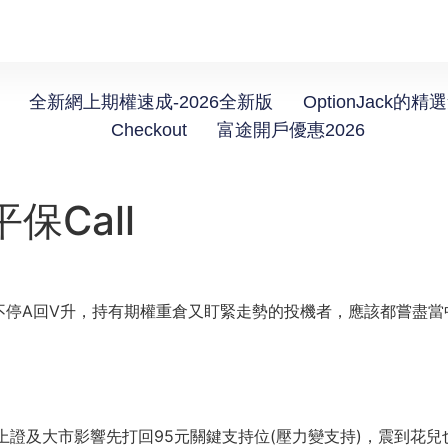
全新網上期權速成-2026全新版
OptionJack的精
Checkout
富途開戶優惠2026
保Call
不停A回V升，持有期權重倉又盯緊走勢的投機者，應該都嘗盡當
上證及大市影響先打回95元關鍵支持位(壓力變支持)，震到花兒