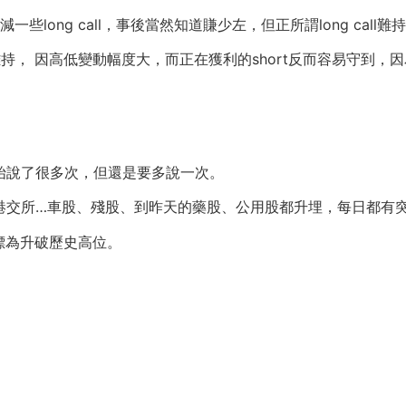
些long call，事後當然知道賺少左，但正所謂long call難持，s
難持， 因高低變動幅度大，而正在獲利的short反而容易守到
始說了很多次，但還是要多說一次。
港交所…車股、殘股、到昨天的藥股、公用股都升埋，每日都有
標為升破歷史高位。