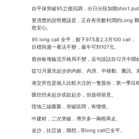
自平保突破95之後回調，分日分段加開short put減一
更清楚的說明應該是，正在有倍數利潤的Long 
愈安心。
95 long call 全平，餘下97.5及2,3月100 call 。
目標與週一看法不變，最牛可到107元。
股份板塊輪流升格局不變，這句說話自12月中開
從12月最先起步的內銀、內房、中移動、騰訊、
港交所也是個人比較大注的一隻股份，第一季目
匯控仍未起步或欲起步，但值得留意。
恆地三線匯聚，突破區間，有憧憬。
中建材，二次突破，博升多一兩棍再走。
金沙，比亞迪，聯想…等long call已全平。