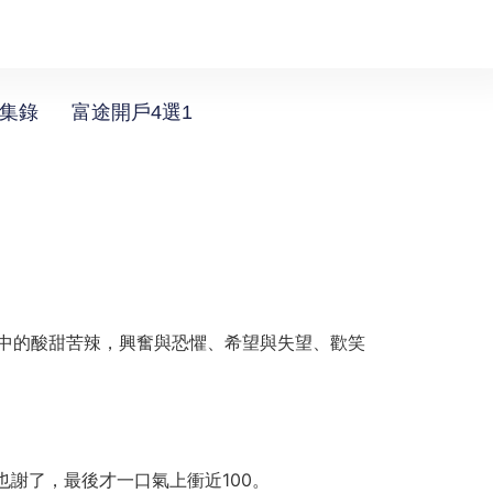
選集錄
富途開戶4選1
中的酸甜苦辣，興奮與恐懼、希望與失望、歡笑
也謝了，最後才一口氣上衝近100。