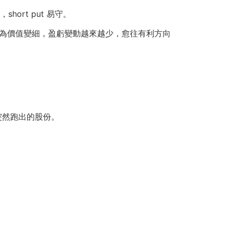
hort put 易守。
，因為價值變細，盈虧變動越來越少，愈往有利方向
突然跑出的股份。