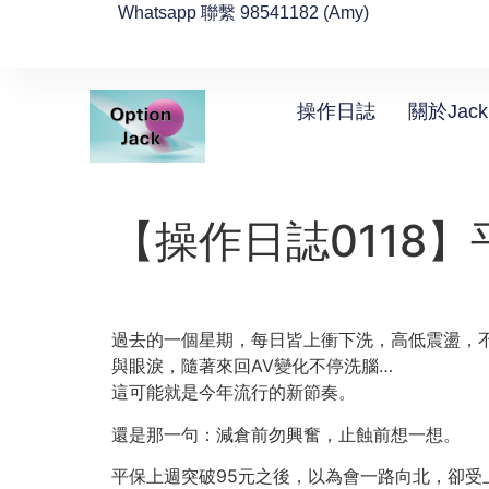
Whatsapp 聯繫 98541182 (Amy)
操作日誌
關於Jack
【操作日誌0118】平
過去的一個星期，每日皆上衝下洗，高低震盪，
與眼淚，隨著來回AV變化不停洗腦…
這可能就是今年流行的新節奏。
還是那一句：減倉前勿興奮，止蝕前想一想。
平保上週突破95元之後，以為會一路向北，卻受