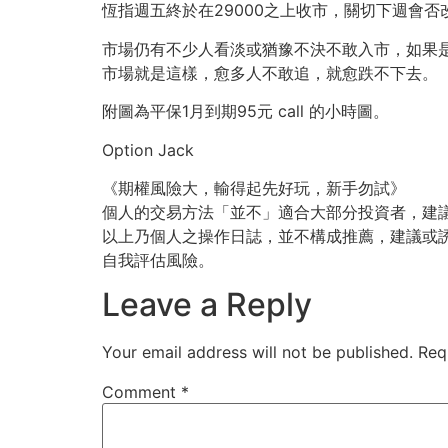
恆指週五終於在29000之上收市，關切下週會否
市場仍有不少人看淡或猶豫不決不敢入市，如果
市場就是這樣，愈多人不敢追，就愈跌不下去。
附圖為平保1月到期95元 call 的小時圖。
Option Jack
《期權風險大，輸得起先好玩，新手勿試》
個人的交易方法「並不」適合大部分投資者，建
以上乃個人之操作日誌，並不構成推薦，建議或
自我評估風險。
Leave a Reply
Your email address will not be published.
Req
Comment
*