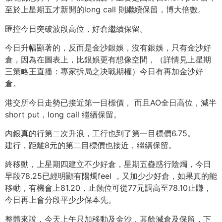
至於上星期五才新開的long call 則繼續保留，博大倍數。
匯控今日突破波段高位，好倉繼續保留。
今日升幅顯著的，反而是金沙銀娛，沒有銀娛，只有金沙好
倉，因為在圖表上，比銀娛更有想像空間，（詳情見上星期
三策略王直播：專家拆局之决戰期權）今日有再加金沙好
倉。
港交所今日走勢已接近第一目標價， 而且AO全日高位，減半
short put，long call 繼續保留。
內銀真的行第二次升浪，工行也到了第一目標價6.75。
建行，距離8元的第二目標價也接近，繼續保留。
終移動，上星期四建立不少好倉，星期五蠱惑行陰燭，今日
早段78.25已經明顯有陽燭feel ，又加少少好倉，如果真的能
移動，有機會上81.20，止蝕位可從77元調高至78.10止賺，
今日再上會分段平少少保本先。
整體來說，今天上午只加移動及金沙，其餘減倉及保留，下