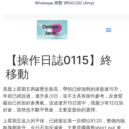
Whatsapp 聯繫 98541182 (Amy)
全新網上期權速成-2026全新版
OptionJack的精選集
富途開戶4選1
富途開戶優惠2026
【操作日誌0115】終
移動
美股上星期五再破歷史新高，帶領已經強勢的港股連15升，
年前已經說過，連升多少日，並不太具有操作參考，反會窒
礙自己的加好倉勇氣，這波連升15日當中，我最少有12日加
好倉，當然也不斷平舊倉，主要是股份的選擇。
上星期五追入的平保，已經接近第一目標位91.20，整個內險
板塊都急升，今日不加反減倉，主要是國壽舊short put 倉，