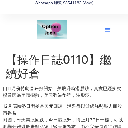
Whatsapp 聯繫 98541182 (Amy)
全新網上期權速成-2026全新版
OptionJack的精選集
富途開戶4選1
富途開戶優惠2026
【操作日誌0110】繼
續好倉
自11月份特朗普狂熱開始，美股升時港股跌，其實已經多次
提及因為美匯指數，美元強港幣強，港股弱。
12月底轉勢日開始是美元回調，港幣得以舒緩強勢壓力而股
市得益。
附圖，昨天美股回跌，今日港股升，與上月29日一樣，可以
明顯分辨港股走勢必須盯緊美匯指數，而不完全是過往跟隨