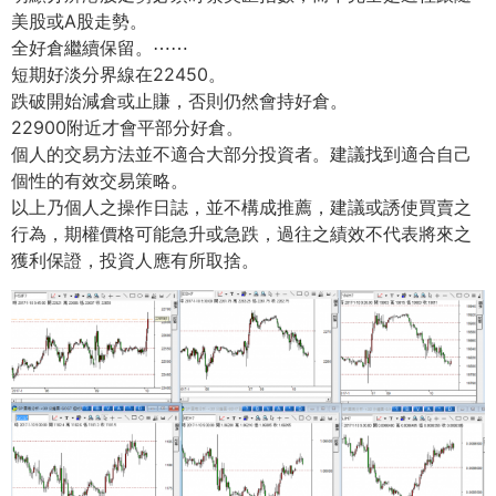
美股或A股走勢。
全好倉繼續保留。
⋯⋯
短期好淡分界線在22450。
跌破開始減倉或止賺，否則仍然會持好倉。
22900附近才會平部分好倉。
個人的交易方法並不適合大部分投資者。建議找到適合自己
個性的有效交易策略。
以上乃個人之操作日誌，並不構成推薦，建議或誘使買賣之
行為，期權價格可能急升或急跌，過往之績效不代表將來之
獲利保證，投資人應有所取捨。