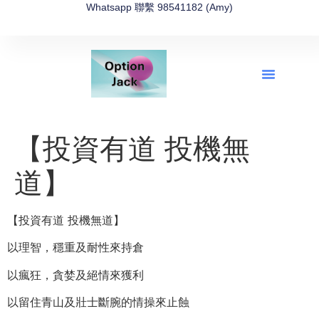
Whatsapp 聯繫 98541182 (Amy)
全新網上期權速成-2026全新版
OptionJack的精選集
富途開戶4選1
富途開戶優惠2026
【投資有道 投機無
道】
【投資有道 投機無道】
以理智，穩重及耐性來持倉
以瘋狂，貪婪及絕情來獲利
以留住青山及壯士斷腕的情操來止蝕