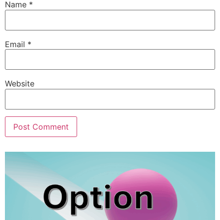
Name
*
Email
*
Website