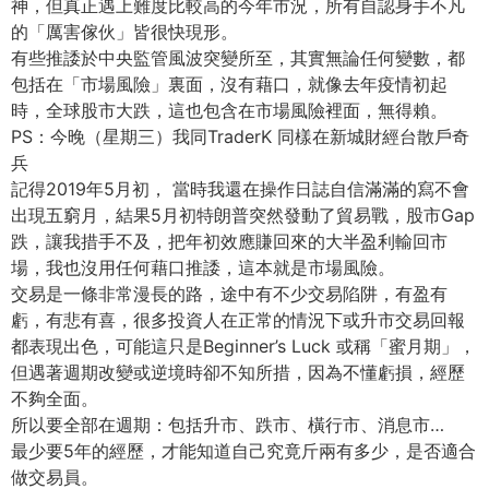
神，但真正遇上難度比較高的今年市況，所有自認身手不凡
的「厲害傢伙」皆很快現形。
有些推諉於中央監管風波突變所至，其實無論任何變數，都
包括在「市場風險」裏面，沒有藉口，就像去年疫情初起
時，全球股市大跌，這也包含在市場風險裡面，無得賴。
PS：今晚（星期三）我同TraderK 同樣在新城財經台散戶奇
兵
記得2019年5月初， 當時我還在操作日誌自信滿滿的寫不會
出現五窮月，結果5月初特朗普突然發動了貿易戰，股市Gap
跌，讓我措手不及，把年初效應賺回來的大半盈利輸回市
場，我也沒用任何藉口推諉，這本就是市場風險。
交易是一條非常漫長的路，途中有不少交易陷阱，有盈有
虧，有悲有喜，很多投資人在正常的情況下或升市交易回報
都表現出色，可能這只是Beginner’s Luck 或稱「蜜月期」，
但遇著週期改變或逆境時卻不知所措，因為不懂虧損，經歷
不夠全面。
所以要全部在週期：包括升市、跌市、橫行市、消息市…
最少要5年的經歷，才能知道自己究竟斤兩有多少，是否適合
做交易員。