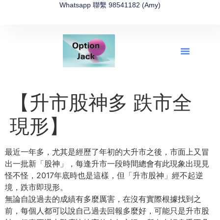
Whatsapp 聯繫 98541182 (Amy)
全新網上期權速成-2026全新版
OptionJack的精選集
富途開戶4選1
富途開戶優惠2026
【升市股神多 跌市全
現形】
最近一年多，尤其是經歷了年初的大升市之後，市面上又冒
出一批新「股神」，每逢升市一段時間總會有此現象出現見
怪不怪，2017年底時也是這樣，但「升市股神」經不起逆
境，跌市即現形。
無論自說過去的成績有多麼厲害，在沒有實際根據找到之
前，每個人都可以說自己過去回報多麼好，可能只是升市股