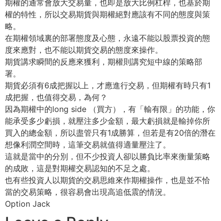
期權的通常會放大交易量，也即是放大比例杠桿，也基於期
權的特性，所以交易期貨與期權絕對應該有不同的態度與策
略。
在期權領域裏的部署態度及心態，永遠不能以股票投資的態
度來應對，也不能以期貨交易的態度來操作。
期貨講求瞬間的反應來獲利，期權則講究短中線的策略部
署。
期貨必須有6成把握以上，才應進行交易，但期權有時只有1
成把握，也值得交易，為何？
因為期權中的long side （買方），有「輸有限」的功能，你
能承受多少虧損，就壓注多少金額，最大虧損就是輸掉你所
買入的總金額，所以盡管只有1成勝算，但若是有20倍的潛在
想像利潤空間時，這筆交易就值得適量壓注了。
這就是當中的分別，但不少投資人卻以勝負比率來衡量策略
的成敗，這是對期權交易認知的不足之處。
也有些投資人以期貨的交易思維來作期權操作，也是並不恰
當的交易策略，很容易會出現高追低震的情況。
Option Jack