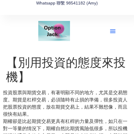
Whatsapp 聯繫 98541182 (Amy)
全新網上期權速成-2026全新版
OptionJack的精選集
富途開戶4選1
富途開戶優惠2026
【別用投資的態度來投
機】
投資股票與期貨交易，有著明顯不同的地方，尤其是交易態
度。期貨是杠桿交易，必須隨時有止損的準備，很多投資人
把股票投資的態度，放在期貨交易上，結果不難想像，而且
很快有結果。
期權卻是比起期貨交易更具有杠桿的力量及彈性，如只在一
對一等量的情況下，期權自然比期貨風險低很多，所以投機