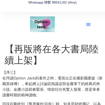
Whatsapp 聯繫 98541182 (Amy)
全新網上期權速成-2026全新版
OptionJack的精選集
富途開戶4選1
富途開戶優惠2026
【再版將在各大書局陸
續上架】
【序三】
在拜讀Option Jack的著作之時，電視台正在播影國產版《射
鵰英雄傳》，牽起網上討論區熱議這部金庸筆下的經典武俠
小說。金庸小說節奏緊張、情節往往有驚人發展，曾是筆者
讀書時期的精神讀物。
回說在剛收到《盤房爆炒30年》時，知道是財經傳記，以為