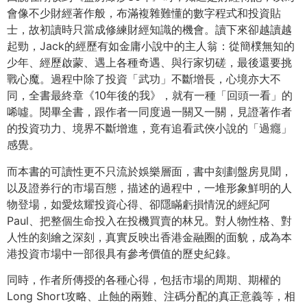
會像不少財經著作般，布滿複雜難懂的數字程式和投資貼
士，故初讀時只當成修練財經知識的機會。讀下來卻越讀越
起勁，Jack的經歷有如金庸小說中的主人翁：從簡樸無知的
少年、經歷啟蒙、遇上各種奇遇、與行家切磋，最後還要挑
戰心魔。過程中除了投資「武功」不斷增長，心境亦大不
同，全書最終章《10年後的我》，就有一種「回頭一看」的
唏噓。閱畢全書，跟作者一同度過一關又一關，見證著作者
的投資功力、境界不斷增進，竟有追看武俠小說的「過癮」
感覺。
而本書的可讀性更不只流於娛樂層面，書中刻劃盤房見聞，
以及證券行的市場百態，描述的過程中，一堆形象鮮明的人
物登場，如愛炫耀投資心得、卻隱瞞虧損情況的經紀阿
Paul、把整個生命投入在投機買賣的林兄。對人物性格、對
人性的刻繪之深刻，真實反映出香港金融圈的面貌，成為本
港投資市場中一部很具有參考價值的歷史紀錄。
同時，作者所傳授的各種心得，包括市場的周期、期權的
Long Short攻略、止蝕的兩難、注碼分配的真正意義等，相