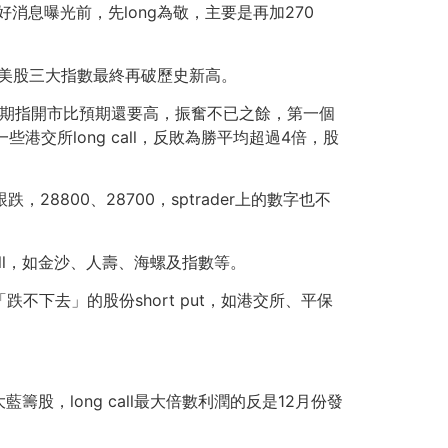
好消息曝光前，先long為敬，主要是再加270
 美股三大指數最終再破歷史新高。
09:15期指開市比預期還要高，振奮不已之餘，第一個
交所long call，反敗為勝平均超過4倍，股
800、28700，sptrader上的數字也不
ll，如金沙、人壽、海螺及指數等。
下去」的股份short put，如港交所、平保
股，long call最大倍數利潤的反是12月份發