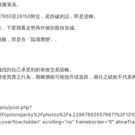
數勝算高。
950至28150附近，若跌破的話，即是逆轉。
注，下星期看走勢再作個別股份加減。
無敵，而是在「臨場應變」。
議找到自己承受到的有效交易策略。
誘使買賣之行為，期權價格可能急升或急跌，過往之績效不代表
ins/post.php?
2Foptionsjacky%2Fphotos%2Fa.229678920576671%2F13
;overflow:hidden” scrolling=”no” frameborder=”0″ allowTr