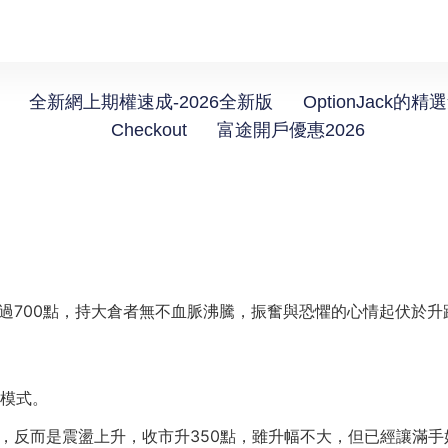
全新網上期權速成-2026全新版
OptionJack的精
Checkout
富途開戶優惠2026
超過700點，持大倉者無不血脈沸騰，振奮與恐懼的心情起伏於
的模式。
爆上，反而是震盪上升，收市升350點，雖升幅不大，但已經讓