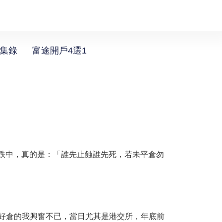
選集錄
富途開戶4選1
升跌中，真的是：「誰先止蝕誰先死，若未平倉勿
滿手好倉的我興奮不已，當日尤其是港交所，年底前