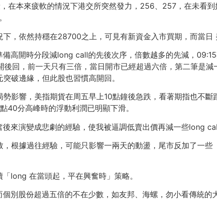
日早段，在本來疲軟的情況下港交所突然發力，256、257，在未看到
息。
況下，依然持穩在28700之上，可見有新資金入市買期，而當日
前做好準備高開時分段減long call的先後次序，倍數越多的先減，
高開後回，前一天只有三倍，當日開市已經超過六倍，第二筆是減一些港
5元突破邊緣，但此股也習慣高開回。
影響，美指期貨在周五早上10點鐘後急跌，看著期指也不斷跟跌，28
點40分高峰時的浮動利潤已明顯下滑。
來演變成悲劇的經驗，使我被逼調低賣出價再減一些long ca
，根據過往經驗，可能只影響一兩天的動盪，尾市反加了一些「跌不
long 在當頭起，平在興奮時」策略。
，反而個別股份超過五倍的不在少數，如友邦、海螺，勿小看傳統的大藍籌