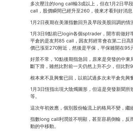
多次壓注的long call輸3成以上，但在1月2
call，股價瞬間已經升至260，後來才看到好消
1月2日夜期在美滙指數回升及早段美股回調的情
1月3日9點前已login各個sptrader，開市
平倉的是友邦85 call，因友邦經常會在第二日
價已漲至270附近，然後是平保，平保雖開在9
好景不常，10點後期指急回，原來是突發的中東局勢
斷下滑，雖然比對前一天仍然上升不少，但比對9
根本來不及興奮已回，以前試過多次未平倉先興奮後
1月3日恆指出現大陰燭圖形，但這是突發新聞所致
等。
這次年初效應，個別股份輪流上的格局不變，繼續「
指數long call利潤並不明顯，甚至容易倒輸
動的中移動。