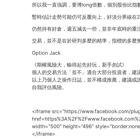
所以我一直強調，要博long倍數，個別股份比指
暫時估計走勢可能仍可反覆向上，好淡分界線在27
仍然持有好倉，週五減去一些，並非年底時的重
交易，並不是在於研判多麼的精準，指標的多麼
Option Jack
《期權風險大，輸得起先好玩，新手勿試》
個人的交易方法「並不」適合大部分投資者，建
以上乃個人之操作日誌，並不構成推薦，建議或
自我評估風險。
<iframe src=”https://www.facebook.com/plug
href=https%3A%2F%2Fwww.facebook.com%
width=”500″ height=”496″ style=”border:none
</iframe>