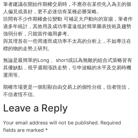
筆者建議在開始作期權交易時，不應存在某些先入為主的個
人偏見或喜好，更不必迷信有某種必勝策略。
坊間有不少作期權倉位變動 可補足大戶動向的宣揚，筆者作
過多年統計，其效用及成功率還遠低於簡單圖表技術及趨勢
強弱分析，只能當作備用參考。
與其埋首在一些周邊而成功率不太高的分析上，不如專注在
標的物的走勢上研判。
無論是最簡單的Long 、short或以為無敵的組合式策略皆有
其優缺點，視乎週期漲跌走勢，引申波幅的水平及交易時機
運用等。
期權市場更是一個彰顯自由交易上的個性分歧，信者恆信，
不信者恆不信。
Leave a Reply
Your email address will not be published.
Required
fields are marked
*