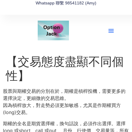
Whatsapp 聯繫 98541182 (Amy)
全新網上期權速成-2026全新版
OptionJack的精選集
富途開戶4選1
富途開戶優惠2026
【交易態度盡顯不同個
性】
股票與期權交易的分別在於，期權是槓桿投機，需要更多的
選擇決定，更細微的交易思維。
因為槓桿放大，對走勢必須更加敏感，尤其是作期權買方
(long)交易。
期權的全名是期貨選擇權，換句話說，必須作出選擇。選擇
long 或short、call 或put 、月份、行使價、交易量等，所有