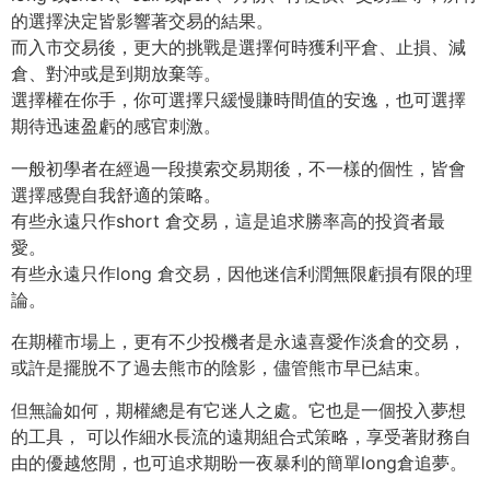
的選擇決定皆影響著交易的結果。
而入市交易後，更大的挑戰是選擇何時獲利平倉、止損、減
倉、對沖或是到期放棄等。
選擇權在你手，你可選擇只緩慢賺時間值的安逸，也可選擇
期待迅速盈虧的感官刺激。
一般初學者在經過一段摸索交易期後，不一樣的個性，皆會
選擇感覺自我舒適的策略。
有些永遠只作short 倉交易，這是追求勝率高的投資者最
愛。
有些永遠只作long 倉交易，因他迷信利潤無限虧損有限的理
論。
在期權市場上，更有不少投機者是永遠喜愛作淡倉的交易，
或許是擺脫不了過去熊市的陰影，儘管熊市早已結束。
但無論如何，期權總是有它迷人之處。它也是一個投入夢想
的工具， 可以作細水長流的遠期組合式策略，享受著財務自
由的優越悠閒，也可追求期盼一夜暴利的簡單long倉追夢。