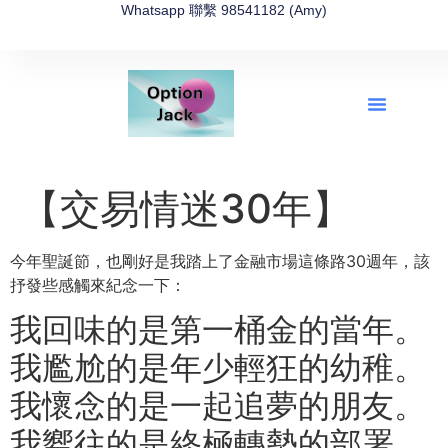
Whatsapp 聯繫 98541182 (Amy)
全新網上期權速成-2026全新版
OptionJack的精選集
富途開戶4選1
富途開戶優惠2026
【交易情迷30年】
今年聖誕節，也剛好是我踏上了金融市場這條路30週年，該
抒發些感觸來紀念一下：
我回味的是第一桶金的當年。
我尷尬的是年少輕狂的幼稚。
我懷念的是一起追夢的朋友。
我嚮往的是終極轉勢的部署。