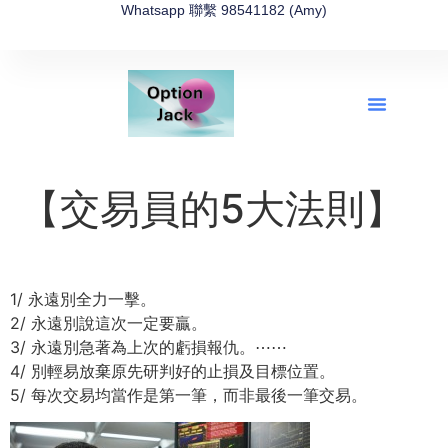
Whatsapp 聯繫 98541182 (Amy)
全新網上期權速成-2026全新版
OptionJack的精選集
富途開戶4選1
富途開戶優惠2026
【交易員的5大法則】
1/ 永遠別全力一擊。
2/ 永遠別說這次一定要贏。
3/ 永遠別急著為上次的虧損報仇。
⋯⋯
4/ 別輕易放棄原先研判好的止損及目標位置。
5/ 每次交易均當作是第一筆，而非最後一筆交易。