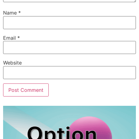
Name
*
Email
*
Website