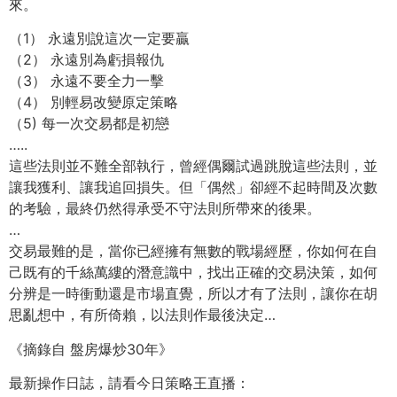
來。
（1） 永遠別說這次一定要贏
（2） 永遠別為虧損報仇
（3） 永遠不要全力一擊
（4） 別輕易改變原定策略
（5) 每一次交易都是初戀
…..
這些法則並不難全部執行，曾經偶爾試過跳脫這些法則，並
讓我獲利、讓我追回損失。但「偶然」卻經不起時間及次數
的考驗，最終仍然得承受不守法則所帶來的後果。
…
交易最難的是，當你已經擁有無數的戰場經歷，你如何在自
己既有的千絲萬縷的潛意識中，找出正確的交易決策，如何
分辨是一時衝動還是市場直覺，所以才有了法則，讓你在胡
思亂想中，有所倚賴，以法則作最後決定…
《摘錄自 盤房爆炒30年》
最新操作日誌，請看今日策略王直播：