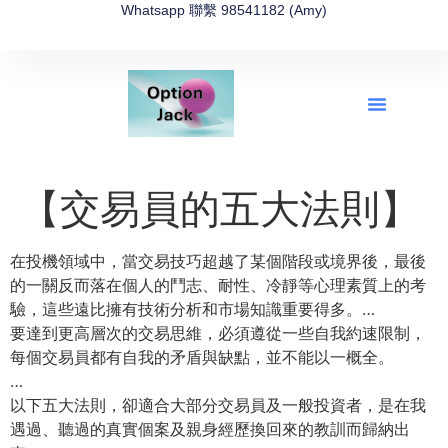
Whatsapp 聯繫 98541182 (Amy)
全新網上期權速成-2026全新版
OptionJack的精選集
富途開戶4選1
富途開戶優惠2026
【交易員的五大法則】
在投機領域中，當交易技巧超越了某個階段或境界後，最後
的一關反而落在個人的鬥志、耐性、冷靜等心理素質上的考
驗，這些遠比擁有技術分析和市場知識重要得多。…
要達到更高層次的交易思維，必須遵從一些自我約速限制，
每個交易員都有自我的矛盾與缺點，並不能以一概全。
…
以下五大法則，卻適合大部分交易員及一般投資者，是在我
遇過、聽過的真實個案及親身經歷換回來的教訓而歸納出