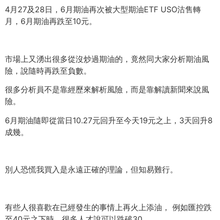
4月27及28日，6月期油再次被大型期油ETF USO沽售轉
月，6月期油再跌至10元。
市場上又湧出很多從沒炒過期油的，竟然同大家分析期油風
險，
說隨時再跌至負數。
很多分析員不是靠經歷來解析風險，而是靠解讀新聞來說風
險。
6月期油隨即從當日10.27元回升至今天19元之上，
3天回升8
成幾。
別人恐慌我買入是永遠正確的理論，但知易難行。
有些人很喜歡在已經發生的事情上再火上添油， 例如匯控跌
至40元之下時，很多人才說可以跌破30。