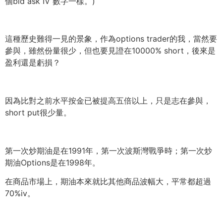
個bid ask IV 數字一樣。)
這種歷史難得一見的景象，作為options trader的我，當然要
參與，雖然份量很少，
但也要見證在10000% short，後來是
盈利還是虧損？
因為比對之前水平按金已被提高五倍以上，只是志在參與，
short put很少量。
第一次炒期油是在1991年，第一次波斯灣戰爭時；
第一次炒
期油Options是在1998年。
在商品市場上，期油本來就比其他商品波幅大，平常都超過
70%
iv。