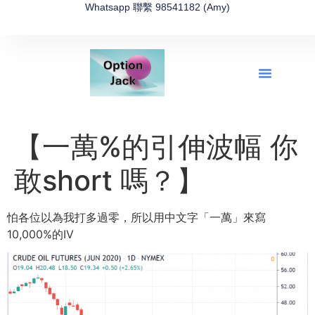
Whatsapp 聯繫 98541182 (Amy)
全新網上期權速成-2026全新版
OptionJack的精選集
富途開戶4選1
富途開戶優惠2026
【一萬%的引伸波幅 你
敢short 嗎？】
怕各位以為我打多過零，所以用中文字「一萬」來寫
10,000%
的IV