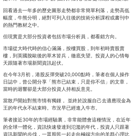
回看過去一年多的歷史圖形走勢都非常簡單利落，走勢高低
幅度，牛熊分明，絕對可列入往後的技術分析課程或書刊中
的熱門教材之中。
但現實是大部分投資者包括市場分析員，都看錯方向。
市場從大時代時的信心滿滿，按樓買股，到年初時賣股賣
樓，到英國脫歐後的草木皆兵，徹底失望。投資人的心情每
天跟隨著市場新聞資訊起伏。
在今年3月初，港股反彈突破20,000點時，筆者在個人操作
日誌中，曾公開分享「熊市已結束，只是你不信」的文章，
當時的迴響卻是大部分投資人持相反意見。
當散戶開始對熊市情有獨鍾， 並終於說服自己去適應現金為
王的年代永不結束時。市況早已經進入牛市。
筆者接近30年的市場經驗裏，非常能體會這種情況，在近年
的全球一體化，資訊快速發達到氾濫的年代，投資人只跟著
資訊新聞的步伐，一眾股民一起走向極端方向的羊群心理比