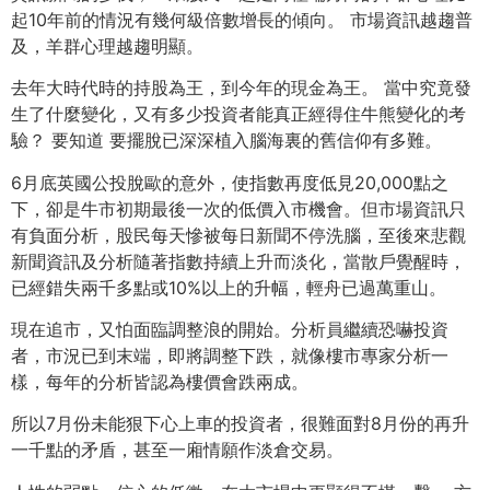
起10年前的情況有幾何級倍數增長的傾向。 市場資訊越趨普
及，羊群心理越趨明顯。
去年大時代時的持股為王，到今年的現金為王。 當中究竟發
生了什麼變化，又有多少投資者能真正經得住牛熊變化的考
驗？ 要知道 要擺脫已深深植入腦海裏的舊信仰有多難。
6月底英國公投脫歐的意外，使指數再度低見20,000點之
下，卻是牛市初期最後一次的低價入市機會。但市場資訊只
有負面分析，股民每天慘被每日新聞不停洗腦，至後來悲觀
新聞資訊及分析隨著指數持續上升而淡化，當散戶覺醒時，
已經錯失兩千多點或10%以上的升幅，輕舟已過萬重山。
現在追市，又怕面臨調整浪的開始。分析員繼續恐嚇投資
者，市況已到末端，即將調整下跌，就像樓市專家分析一
樣，每年的分析皆認為樓價會跌兩成。
所以7月份未能狠下心上車的投資者，很難面對8月份的再升
一千點的矛盾，甚至一廂情願作淡倉交易。