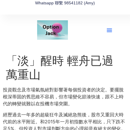
Whatsapp 聯繫 98541182 (Amy)
全新網上期權速成-2026全新版
OptionJack的精選集
富途開戶4選1
富途開戶優惠2026
「淡」醒時 輕舟已過
萬重山
投資觀念及市場氣氛絕對影響著每個投資者的決定。要擺脫
根深蒂固的舊思維不容易，但市場變化節湊快速，跟不上時
代的轉變就難以在投機市場突圍。
經歷過去一年多的超級狂牛及滅絕急熊後，股市又重回大時
代前的水平附近。和2015年一月初指數水平相比，只下跌不
足5%。但投資人對市場判斷方向的心理卻是有絕大的變化。