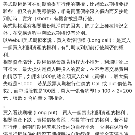
美式期權是可在到期前提前行使的期權，比起歐式期權要複
雜些，
但又有其明顯優勢，相關資產價格深入價內而又接近
到期時，賣方（
short）有機會被提早行使。
美式期權還有相關股份除淨前的因素，除了之上種種情況之
外，
在交易過程中與歐式期權沒有分別。
以Webull美式期權來說，買入看漲期權 (Long call)：是買入
一個買入相關資產的權利，
有到期或到期前行使與否的權
利。
相關資產漲升，期權價格會跟著槓桿大小漲升，利潤理論上
可很大，
最大損失是買入時投入的資金，在不考慮交易費用
的情形下，如用$
1,000的總金額買入Call（買權），最大損
失就是$1,
000，若某股票某期權行使價的 Call 或 put 價值為
$2，而每張股數是100股，買入一張合約即1 x 100 x 2=200
元，張數 x 合約量 x 期權金。
。
買入看跌期權 (Long put)：買入一個賣出相關資產的權利，
相關資產下跌，
賣權價格會漲，有提前行使的權利，若不提
前行使，
到期前期權若處於價內須自行平倉，
否則在保證金
滿足行權條件的情況下期權將被自動行權，
保證金不滿足時