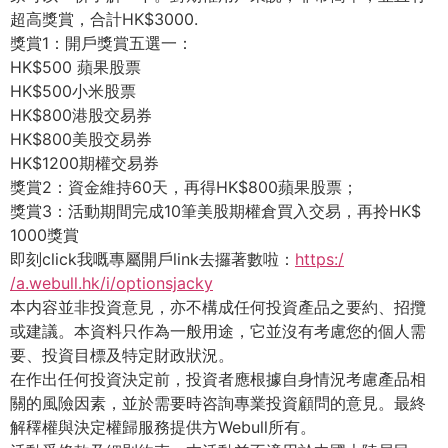
超高獎賞，合計HK$3000.
獎賞1：開戶獎賞五選一：
HK$500 蘋果股票
HK$500小米股票
HK$800港股交易券
HK$800美股交易券
HK$1200期權交易券
獎賞2：資金維持60天，再得HK$800蘋果股票；
獎賞3：活動期間完成10筆美股期權倉買入交易，再拎HK$
1000獎賞
即刻click我嘅專屬開戶link去攞著數啦：
https:/
/a.webull.hk/i/optionsjacky
本内容並非投資意見，亦不構成任何投資產品之要約、招攬
或建議。
本資料只作為一般用途，它並沒有考慮您的個人需
要、
投資目標及特定財政狀況。
在作出任何投資決定前，
投資者應根據自身情況考慮產品相
關的風險因素，
並於需要時咨詢專業投資顧問的意見。
最終
解䆁權與決定權歸服務提供方Webull所有。