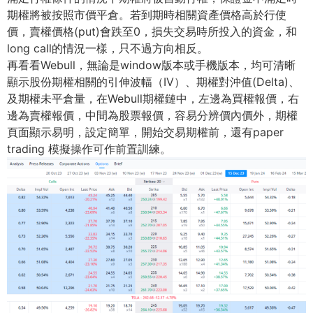
期權將被按照市價平倉。
若到期時相關資產價格高於行使
價，賣權價格(put)會跌至0，
損失交易時所投入的資金，和
long call的情況一樣，只不過方向相反。
再看看Webull，無論是window版本或手機版本，
均可清晰
顯示股份期權相關的引伸波幅（IV）、期權對沖值(
Delta)、
及期權未平倉量，在Webull期權鏈中，
左邊為買權報價，右
邊為賣權報價，中間為股票報價，
容易分辨價內價外，期權
頁面顯示易明，設定簡單，
開始交易期權前，還有paper
trading 模擬操作可作前置訓練。