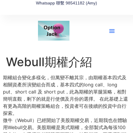
Whatsapp 聯繫 98541182 (Amy)
全新網上期權速成-2026全新版
OptionJack的精選集
富途開戶4選1
富途開戶優惠2026
Webull期權介紹
期權組合變化多樣化，但萬變不離其宗，
由期權基本四式及
相關資產所演變組合而成，基本四式的long call、long
put、short call 及 short put，此為期權的單腿策略，相對
簡明直觀，
剩下的就是行使價及月份的選擇。 在此基礎上還
有更為高階的期權策略組合，
投資者可在後續的投資中自行
探索。
微牛（Webull）已經開始了美股期權交易，
近期我也在體驗
用Webull交易。美股期權是美式期權，
全部製式為每張100