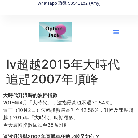
Whatsapp 聯繫 98541182 (Amy)
全新網上期權速成-2026全新版
OptionJack的精選集
富途開戶4選1
富途開戶優惠2026
Iv超越2015年大時代
追趕2007年頂峰
大時代升浪時的波幅指數
2015年4月「大時代」，波指最高也不過30.54％。
週三（10月2日）波幅指數最高升至42.56％，升幅及速度超
越了2015年「大時代」時期很多。
今天波幅指數回跌至35％附近。
這波升浪與2007年直通車狂熱比較又如何？