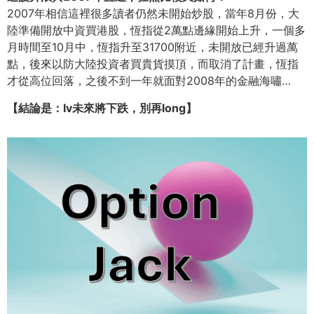
2007年相信這裡很多讀者仍然未開始炒股，當年8月份，大
陸準備開放中資買港股，恆指從2萬點邊緣開始上升，一個多
月時間至10月中，恆指升至31700附近，未開放已經升過萬
點，後來以防大陸投資者買貴貨摸頂，而取消了計畫，恆指
才從高位回落，之後不到一年就面對2008年的金融海嘯…
【結論是：Iv未來將下跌，別再long】