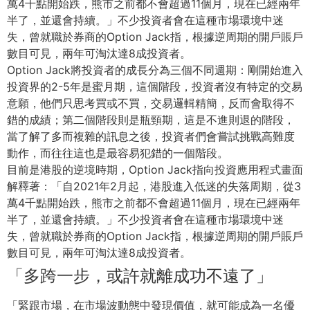
萬4千點開始跌，
熊市之前都不會超過11個月，現在已經兩年
半了，並還會持續。」
不少投資者會在這種市場環境中迷
失，曾就職於券商的Option Jack指，根據逆周期的開戶賬戶
數目可見，
兩年可淘汰達8成投資者。
Option Jack將投資者的成長分為三個不同週期：
剛開始進入
投資界的2-5年是蜜月期，這個階段，
投資者沒有特定的交易
意願，他們只思考買或不買，交易邏輯精簡，
反而會取得不
錯的成績；第二個階段則是瓶頸期，
這是不進則退的階段，
當了解了多而複雜的訊息之後，
投資者們會嘗試挑戰高難度
動作，
而往往這也是最容易犯錯的一個階段。
目前是港股的逆境時期，Option Jack指向投資應用程式畫面
解釋著：「自2021年2月起，
港股進入低迷的失落周期，從3
萬4千點開始跌，
熊市之前都不會超過11個月，現在已經兩年
半了，並還會持續。」
不少投資者會在這種市場環境中迷
失，曾就職於券商的Option Jack指，根據逆周期的開戶賬戶
數目可見，
兩年可淘汰達8成投資者。
「多跨一步，或許就離成功不遠了」
「緊跟市場，在市場波動態中發現價值，
就可能成為一名優