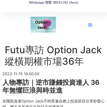
Whatsapp 聯繫 98541182 (Amy)
全新網上期權速成-2026全新版
OptionJack的精選集
富途開戶4選1
富途開戶優惠2026
Futu專訪 Option Jack
縱橫期權市場36年
2023-11-15 19:00:00
人物專訪｜逆市賺錢投資達人 36
年無懼巨浪與時並進
全職投資者Option Jack不時受邀在網上投資節目分享炒股心
得，
圖左為富途牛牛節目主持唐海汶。