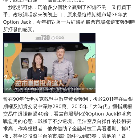
「炒股那可休，沉淪多少個秋？贏到了卻偏不夠，又再買下
手」
改歌詞唱起來朗朗上口，原來是縱橫期權市場36年的
Option Jack，
今年初對著一片紅海的股票市場郤逆市獲利時
所抒發的感受。
曾在90年代伊拉克戰爭中做空黃金獲利，
後於2011年在白銀
期權及期貨交易中淨賺280萬、
2015年「大時代」恒指期權
交易中爆賺超過40倍，
看盡市場變化的Option Jack抱著愈
戰愈勇的心態，戰勝了不少逆境。
但沽空反向操作的技術要
求高，作為投機者，
他亦借助了金融科技工具看週期、抓時
機，
甚至從投資平台的市場討論中找到節奏，讓他的「貪