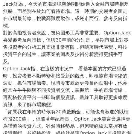
Jack認為，
今天的市場環境與他剛開始進入金融市場時相差
無幾，
而差別在於如何看待市場。這一時期的交易者企圖走
在市場最前線，
挑戰高難度動作，或逆市而行、參考反向指
標。
對於高階投資者來說，技術圖形工具非常重要。Option Jack
喜愛參考反向指標，但與30年前的分別是，
早期市場上對零
售投資者的分析工具支援非常有限，
但隨著時代演變，科技
投資平台的誕生，
讓專業的圖表及技術分析變得更觸手可
及。
Option Jack指，在這樣的市況中，看基本面的方式已經過
時，
投資者要不斷轉變和接受新的觀念，即根據市場情緒的
波動，
抓住市場節奏。現時股市處於更漫長的跌浪中，
他亦
經常在牛牛圈與不同投資者交流，掌握第一手的市場情緒，
再配搭投資平台一些即時個股資訊、畫線工具取得更多維度
資訊，
來了解市場動態。
「如果我在年輕的時候有20萬啟動金，
可能也會激進的以槓
桿投200萬」，但隨著年紀漸長，
Option Jack笑言會選擇更
為謹慎的投資方式。雖然時移勢易，
但累積經驗以掌握有效
投資邏輯，並堅持投資，
相信就是讓Option Jack與投資市場