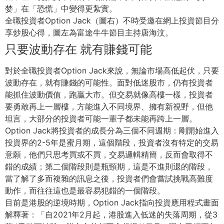
婪」在「恐慌」
中變得更紮實。
全職投資者Option Jack（圖右）不時受邀在網上投資節目分
享炒股心得，
圖左為富途牛牛節目主持唐海汶。
只要波動存在 就有賺錢可能
對於全職投資者Option Jack來說，無論市場高低起伏，只要
波動存在，
就有賺錢的可能性。面對低迷股市，仍有投資者
能抓住波動價值，
跑贏大市。但交易就像高樓一樣，投資者
要勇敢再上一層樓，
方能進入不同境界、擁有新視野，但他
坦言，
大部分的投資者可能一輩子都未能再跨上一層。
Option Jack將投資者的成長分為三個不同週期：
剛開始進入
投資界的2-5年是蜜月期，這個階段，
投資者沒有特定的交易
意願，他們只思考買或不買，交易邏輯精簡，
反而會取得不
錯的成績；第二個階段則是瓶頸期，
這是不進則退的階段，
當了解了多而複雜的訊息之後，
投資者們會嘗試挑戰高難度
動作，
而往往這也是最容易犯錯的一個階段。
目前是港股的逆境時期，Option Jack指向投資應用程式畫面
解釋著：「自2021年2月起，
港股進入低迷的失落周期，從3