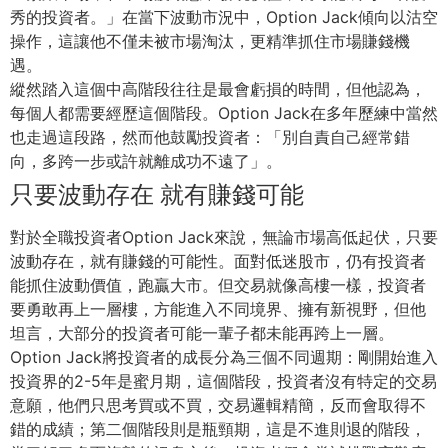
秀的投資者。」在當下波動市況中，Option Jack傾向以沽空
操作，這讓他不僅未被市場淘汰，
更精準抓住市場賺錢機
遇。
縱然踏入這個中高階段往往是最會虧損的時間，但他認為，
每個人都需要經歷這個階段。Option Jack在多年歷練中當然
也走過這段路，然而他鼓勵投資者：「
別自責自己經常錯
向，多跨一步或許就離成功不遠了」。
只要波動存在 就有賺錢可能
對於全職投資者Option Jack來說，無論市場高低起伏，只要
波動存在，
就有賺錢的可能性。面對低迷股市，仍有投資者
能抓住波動價值，
跑贏大市。但交易就像高樓一樣，投資者
要勇敢再上一層樓，
方能進入不同境界、擁有新視野，但他
坦言，
大部分的投資者可能一輩子都未能再跨上一層。
Option Jack將投資者的成長分為三個不同週期：
剛開始進入
投資界的2-5年是蜜月期，這個階段，
投資者沒有特定的交易
意願，他們只思考買或不買，交易邏輯精簡，
反而會取得不
錯的成績；第二個階段則是瓶頸期，
這是不進則退的階段，