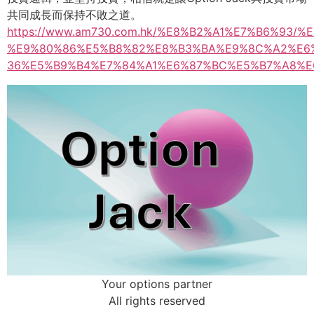
共同成長而保持不敗之道。
https://www.am730.com.hk/%E8%B2%A1%E7%B6%93
%E9%80%86%E5%B8%82%E8%B3%BA%E9%8C%A2%E6
36%E5%B9%B4%E7%84%A1%E6%87%BC%E5%B7%A8%E
Your options partner
All rights reserved