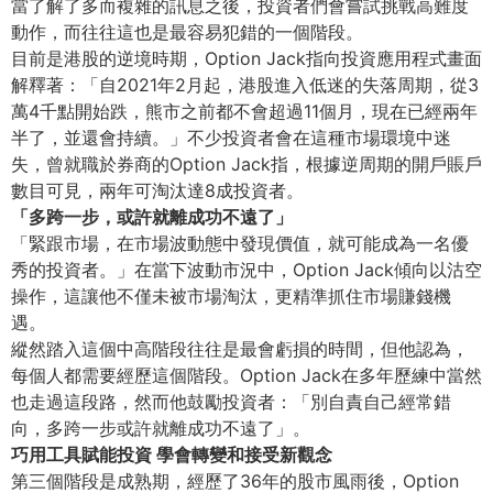
當了解了多而複雜的訊息之後，
投資者們會嘗試挑戰高難度
動作，
而往往這也是最容易犯錯的一個階段。
目前是港股的逆境時期，Option Jack指向投資應用程式畫面
解釋著：「自2021年2月起，
港股進入低迷的失落周期，從3
萬4千點開始跌，
熊市之前都不會超過11個月，現在已經兩年
半了，並還會持續。」
不少投資者會在這種市場環境中迷
失，曾就職於券商的Option Jack指，根據逆周期的開戶賬戶
數目可見，
兩年可淘汰達8成投資者。
「多跨一步，或許就離成功不遠了」
「緊跟市場，在市場波動態中發現價值，
就可能成為一名優
秀的投資者。」在當下波動市況中，Option Jack傾向以沽空
操作，這讓他不僅未被市場淘汰，
更精準抓住市場賺錢機
遇。
縱然踏入這個中高階段往往是最會虧損的時間，但他認為，
每個人都需要經歷這個階段。Option Jack在多年歷練中當然
也走過這段路，然而他鼓勵投資者：「
別自責自己經常錯
向，多跨一步或許就離成功不遠了」。
巧用工具賦能投資 學會轉變和接受新觀念
第三個階段是成熟期，經歷了36年的股市風雨後，Option