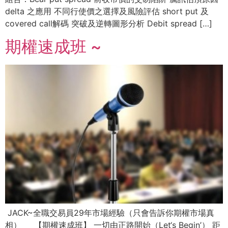
delta 之應用 不同行使價之選擇及風險評估 short put 及
covered call解碼 突破及逆轉圖形分析 Debit spread […]
期權速成班 ~
JACK~全職交易員29年市場經驗（只會告訴你期權市場真
相） 【期權速成班】 一切由正路開始（Let‘s Begin’） 距