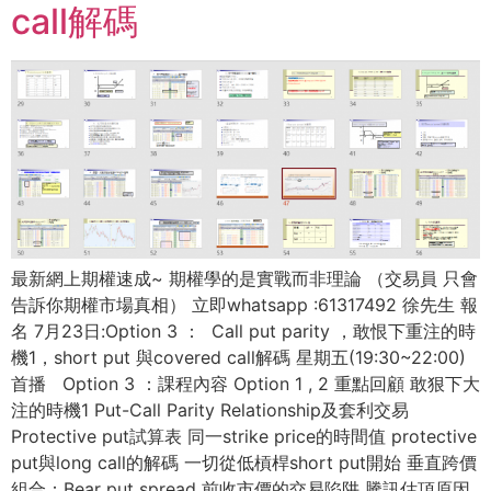
call解碼
最新網上期權速成~ 期權學的是實戰而非理論 （交易員 只會
告訴你期權市場真相） 立即whatsapp :61317492 徐先生 報
名 7月23日:Option 3 ： Call put parity ，敢恨下重注的時
機1，short put 與covered call解碼 星期五(19:30~22:00)
首播 Option 3 ：課程內容 Option 1 , 2 重點回顧 敢狠下大
注的時機1 Put-Call Parity Relationship及套利交易
Protective put試算表 同一strike price的時間值 protective
put與long call的解碼 一切從低槓桿short put開始 垂直跨價
組合：Bear put spread 前收市價的交易陷阱 騰訊估頂原因