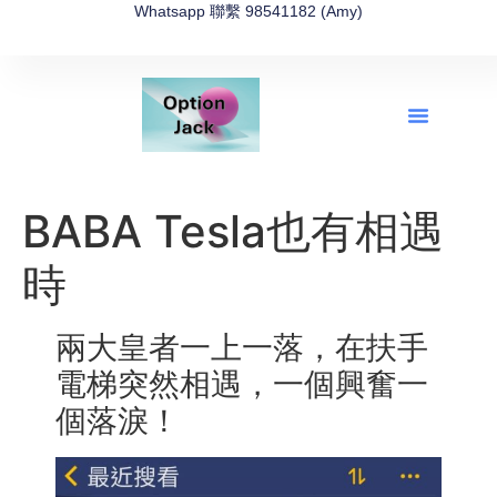
Whatsapp 聯繫 98541182 (Amy)
全新網上期權速成-2026全新版
OptionJack的精選集
富途開戶4選1
富途開戶優惠2026
BABA Tesla也有相遇
時
兩大皇者一上一落，在扶手
電梯突然相遇，一個興奮一
個落淚！