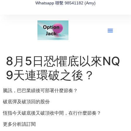
Whatsapp 聯繫 98541182 (Amy)
全新網上期權速成-2026全新版
OptionJack的精選集
富途開戶4選1
富途開戶優惠2026
8月5日恐懼底以來NQ
9天連環破之後？
騰訊，巴巴業績後可部署什麼節奏？
破底彈及破頂回的股份
恆指今天破底後又破頂收中間，在行什麼節奏？
更多分析請訂閱