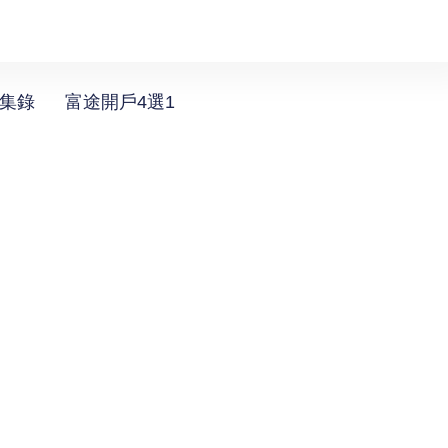
選集錄
富途開戶4選1