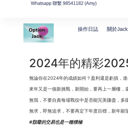
Whatsapp 聯繫 98541182 (Amy)
操作日誌
關於Jack
2024年的精彩20
無論你在2024年的成績如何？盈利還是虧損，
來年又是一個新挑戰，新開始，要再上一層樓，
無我，不要自責每場戰役中是否能完美賺盡，多
無求，即無追求，不要再定下年度目標，新年願
#頹廢的交易也是一種積極