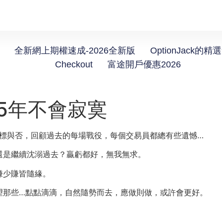
全新網上期權速成-2026全新版
OptionJack的精
Checkout
富途開戶優惠2026
25年不會寂寞
達標與否，回顧過去的每場戰役，每個交易員都總有些遺憾…
還是繼續沈溺過去？贏虧都好，無我無求。
賺少賺皆隨緣。
望那些…點點滴滴，自然隨勢而去，應做則做，或許會更好。