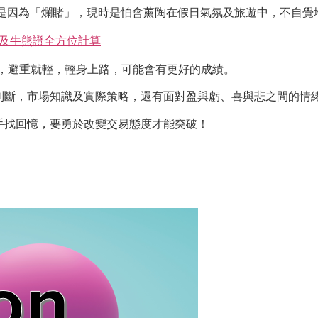
時是因為「爛賭」，現時是怕會薰陶在假日氣氛及旅遊中，不自覺
奏及牛熊證全方位計算
易，避重就輕，輕身上路，可能會有更好的成績。
判斷，市場知識及實際策略，還有面對盈與虧、喜與悲之間的情
手找回憶，要勇於改變交易態度才能突破！