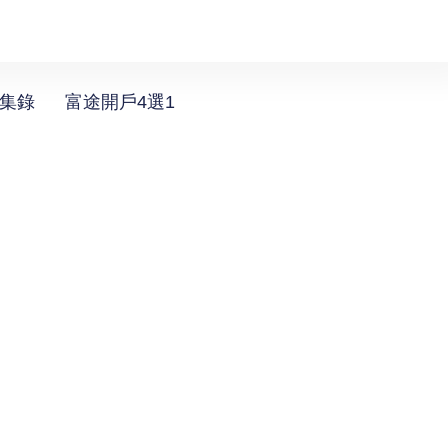
選集錄
富途開戶4選1