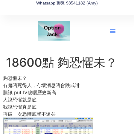
Whatsapp 聯繫 98541182 (Amy)
全新網上期權速成-2026全新版
OptionJack的精選集
富途開戶4選1
富途開戶優惠2026
18600點 夠恐懼未？
夠恐懼未？
冇鬼唔死得人，冇壞消息唔會跌成咁
騰訊 put IV破曬歷史新高
人說恐懼就是底
我說恐懼真是底
再破一次恐懼底就不遠矣