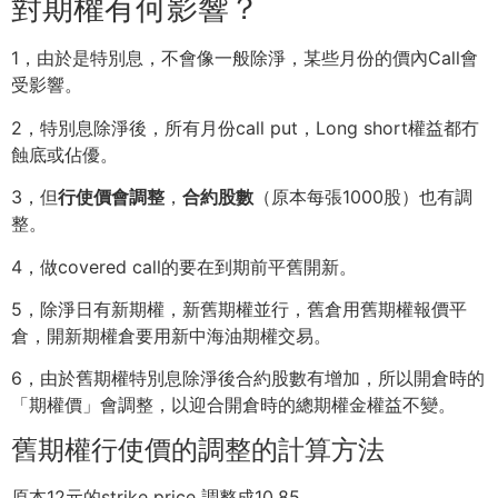
對期權有何影響？
1，由於是特別息，不會像一般除淨，
某些月份的價內Call會
受影響。
2，特別息除淨後，所有月份call put，Long short權益都冇
蝕底或佔優。
3，但
行使價會調整
，
合約股數
（原本每張1000股）也有調
整。
4，做covered call的要在到期前平舊開新。
5，除淨日有新期權，新舊期權並行，舊倉用舊期權報價平
倉，
開新期權倉要用新中海油期權交易。
6，由於舊期權特別息除淨後合約股數有增加，所以開倉時的
「期權價」會調整，
以迎合開倉時的總期權金權益不變。
舊期權行使價的調整的計算方法
原本12元的strike price 調整成10.85