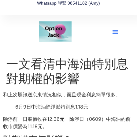
Whatsapp 聯繫 98541182 (Amy)
全新網上期權速成-2026全新版
OptionJack的精選集
富途開戶4選1
富途開戶優惠2026
一文看清中海油特別息
對期權的影響
和上次騰訊送京東情況相似，而且現金利息簡單很多。
6月9日中海油除淨派特別息1.18元
除淨前一日股價收在12.36元，除淨日（0609）
中海油的前
收市價變為11.18元。