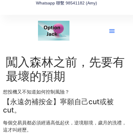
Whatsapp 聯繫 98541182 (Amy)
全新網上期權速成-2026全新版
OptionJack的精選集
富途開戶4選1
富途開戶優惠2026
闖入森林之前，先要有
最壞的預期
想投機又不知道如何控制風險？
【永遠勿補按金】寧願自己cut或被
cut。
每個交易員都必須經過高低起伏，逆境順境，歲月的洗禮，
這才叫經歷。