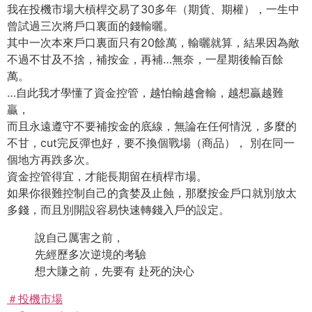
我在投機市場大槓桿交易了30多年（期貨、期權），一生中
曾試過三次將戶口裏面的錢輸曬。
其中一次本來戶口裏面只有20餘萬，輸曬就算，結果因為敵
不過不甘及不捨，補按金，再補…無奈，一星期後輸百餘
萬。
…自此我才學懂了資金控管，越怕輸越會輸，越想贏越難
贏，
而且永遠遵守不要補按金的底線，無論在任何情況，多麼的
不甘，cut完反彈也好，要不換個戰場（商品）， 別在同一
個地方再跌多次。
資金控管得宜，才能長期留在槓桿市場。
如果你很難控制自己的貪婪及止蝕，那麼按金戶口就別放太
多錢，而且別開設容易快速轉錢入戶的設定。
說自己厲害之前，
先經歷多次逆境的考驗
想大賺之前，先要有 赴死的決心
＃投機市場