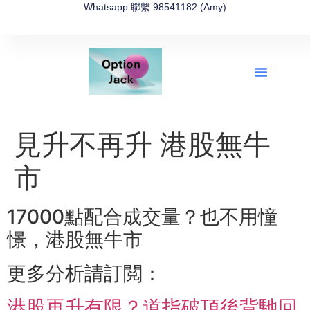
Whatsapp 聯繫 98541182 (Amy)
全新網上期權速成-2026全新版
OptionJack的精選集
富途開戶4選1
富途開戶優惠2026
見升不再升 港股無牛
市
17000點配合成交量？也不用憧
憬，港股無牛市
更多分析請訂閲：
港股再升有限？道指破頂後背馳回