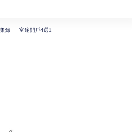
選集錄
富途開戶4選1