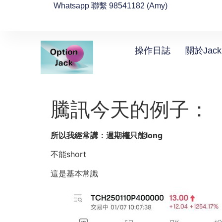
Whatsapp 聯繫 98541182 (Amy)
操作日誌
關於Jack
騰訊今天的例子：
所以我經常講：週期權只能long
不能short
這是基本常識