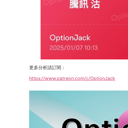
更多分析請訂閱：
https://www.patreon.com/c/OptionJack