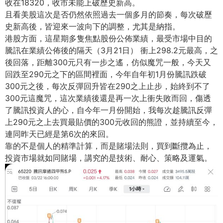
收在18320，收市未能上破歷史新高。
且看美股這次是否仍然依照過去一個多月的節奏，
每次破歷
史新高後，皆迎來一波向下的調整，尤其是納指。
港股方面，這星期多隻焦點股份公佈業績，
最受市場中目的
騰訊在業績公佈後的隔天（3月21日） 衝上298.2元最高，之
後回落，距離300元只有一步之遙，
仿似魔咒一般，今天又
回跌至290元之下的區間裡面，
今年自年初1月份騰訊跌破
300元之後，
每次反彈回升皆在290之上止步，始終到不了
300元這魔咒，
這次業績後還是再一次上衝失敗而回，傷透
了騰訊投資人的心，
自今年一月份開始，
我每次趁騰訊反彈
上290元之上去買最貼價的300元收回的熊證
，並持續至今，
連同昨天已經是第6次的來回。
靠的不是個人的精準計算，而是賭場法則，買到斷攬為止，
投資市場就如同賭場，講究的是技術、耐心、策略及運氣。