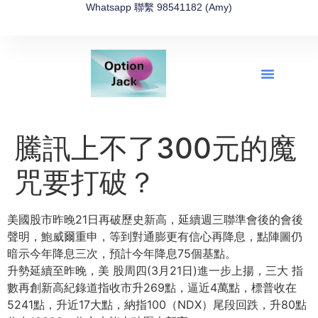
Whatsapp 聯繫 98541182 (Amy)
全新網上期權速成-2026全新版
OptionJack的精選集
富途開戶4選1
富途開戶優惠2026
騰訊上不了300元的魔
咒要打破？
美國股市昨晚21日再破歷史新高，延續週三聯準會後的會後
聲明，
鮑威爾重申，等到對通膨更有信心再降息，
點陣圖仍
暗示今年降息三次，預計今年降息75個基點。
升勢延續至昨晚，美 股周四(3月21日)進一步上揚，三大 指
數再創新高紀錄道指收市升269點，逼近4萬點，
標普收在
5241點，升近17大點，納指100（NDX）
尾段回跌，升80點