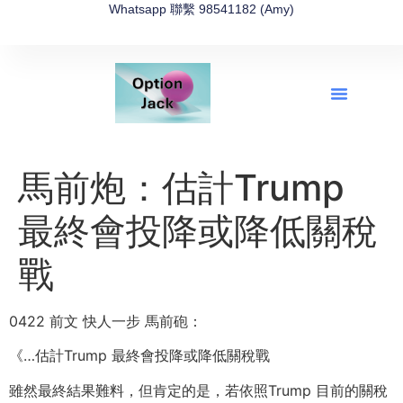
Whatsapp 聯繫 98541182 (Amy)
全新網上期權速成-2026全新版
OptionJack的精選集
富途開戶4選1
富途開戶優惠2026
馬前炮：估計Trump
最終會投降或降低關稅
戰
0422 前文 快人一步 馬前砲：
《…估計Trump 最終會投降或降低關稅戰
雖然最終結果難料，但肯定的是，若依照Trump 目前的關稅