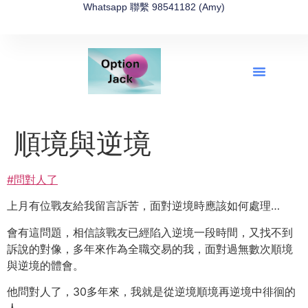
Whatsapp 聯繫 98541182 (Amy)
全新網上期權速成-2026全新版
OptionJack的精選集
富途開戶4選1
富途開戶優惠2026
順境與逆境
#問對人了
上月有位戰友給我留言訴苦，面對逆境時應該如何處理…
會有這問題，相信該戰友已經陷入逆境一段時間，又找不到
訴說的對像，多年來作為全職交易的我，面對過無數次順境
與逆境的體會。
他問對人了，30多年來，我就是從逆境順境再逆境中徘徊的