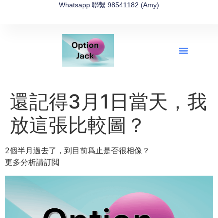
Whatsapp 聯繫 98541182 (Amy)
全新網上期權速成-2026全新版
OptionJack的精選集
富途開戶4選1
富途開戶優惠2026
還記得3月1日當天，我
放這張比較圖？
2個半月過去了，到目前爲止是否很相像？
更多分析請訂閲