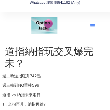
Whatsapp 聯繫 98541182 (Amy)
全新網上期權速成-2026全新版
OptionJack的精選集
富途開戶4選1
富途開戶優惠2026
道指納指玩交叉爆完
未？
週二晚道指狂升742點
週三輪到NQ重挫599
道指 vs 納指未來兩日
1，道指再升，納指再跌?