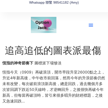
Whatsapp 聯繫 98541182 (Amy)
全新網上期權速成-2026全新版
OptionJack的精選集
富途開戶4選1
富途開戶優惠2026
追高追低的圖表派最傷
恆指的神奇節奏下
圖標派下場慘淡
恆指今天（0909）再破浪頂，開市早段升至26000點之上，
升近4年新高後，中午收市前回落，然而今年的升浪節奏仍然
未有改變，每次破前浪頂新高後，總是回跌，過去幾個月多
次皆回調下跌近50天線時，才逆轉回升，之後很快再破今年
新高，但每當再破頂時，皆引來很多唱升的財經標題，之後
又急速回跌…