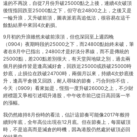
遠的不再說，自從7月份升破25000點之上後，連續4次破頂
後恆指回跌至25000點之下，但守在24800之上，之後又是
一輪升浪，又升破前頂，圖表派若高追低沽，很容易在這千
餘點結界中來回4次虧損。
9月初的升浪雖然未破前浪頂，但也深回至上週四晚
（0904）夜期時段的25000之下，而24800點始終未破，筆
者在8月中已指出，24800才是好淡分界線，而不是傳統的
25000點，差200點差別很大，有天堂與地獄之別，過去兩
個月的操作皆是逢高減好倉，回跌近25000或跌破25000時
炒底，止損位在跌破24700時，兩個月以來，持續4次炒底後
升，逢高平倉後又回跌，耐人尋味的節奏，巧合到你不信，
今天（0909）看來如是，恆指一度升破26000之上，不少財
經標題又爭相引述唱升港股，中午收市前已從日高回落一半
的漲幅。
我仍然維持8月份時的看法，估計這節奏可能像2017年般持
續到年底，全年高位出現在12月底。但在節奏上，每當破頂
時，不是追高而是減倉的時機，因為港股仍然處於破頂必回
的結界中。