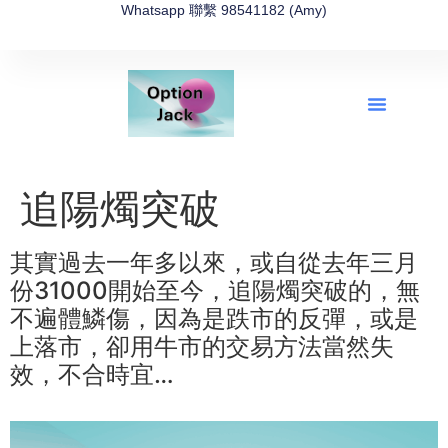
Whatsapp 聯繫 98541182 (Amy)
全新網上期權速成-2026全新版
OptionJack的精選集
富途開戶4選1
富途開戶優惠2026
追陽燭突破
其實過去一年多以來，或自從去年三月
份31000開始至今，追陽燭突破的，無
不遍體鱗傷，因為是跌市的反彈，或是
上落市，卻用牛市的交易方法當然失
效，不合時宜…