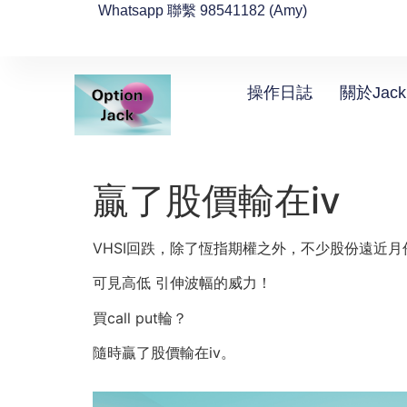
Whatsapp 聯繫 98541182 (Amy)
操作日誌
關於Jack
贏了股價輸在iv
VHSI回跌，除了恆指期權之外，不少股份遠近月份的C
可見高低 引伸波幅的威力！
買call put輪？
隨時贏了股價輸在iv。