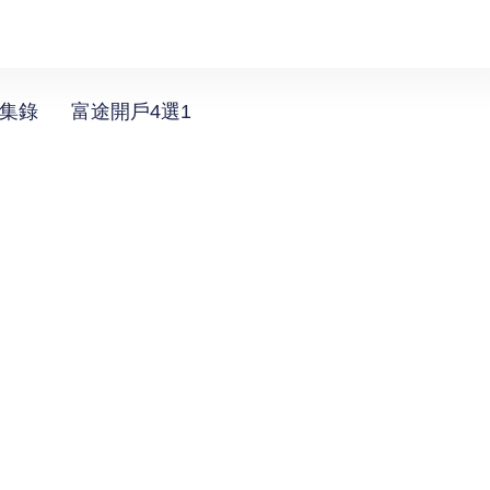
選集錄
富途開戶4選1