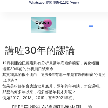
Whatsapp 聯繫 98541182 (Amy)
全新網上期權速成-2026全新版
OptionJack的精選集
富途開戶4選1
富途開戶優惠2026
講咗30年的謬論
12月初開始已經看到有分析員講年底粉飾櫥窗，美化帳面，
這些30年前的分析員口號至今…
其實我真的很不明白，過去8年有那一年是有粉飾櫥窗的情況
出現過？
如果是粉飾櫥窗應該12月底升，隔年的年初跌，才合邏輯。
那麼為何多年以來，很多都是年初才升呢？
例如2017、2018、2019，甚至2021年初。
明明已經沒有這種現像出現，為