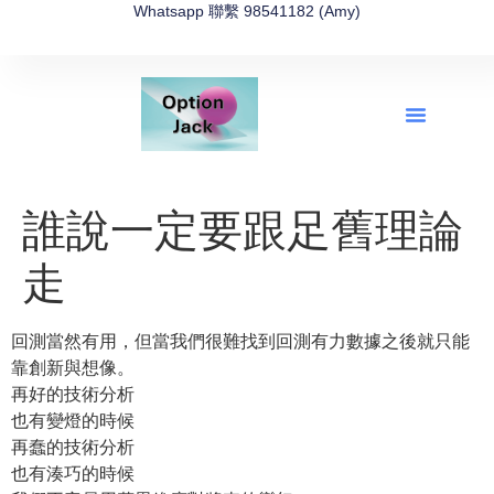
Whatsapp 聯繫 98541182 (Amy)
全新網上期權速成-2026全新版
OptionJack的精選集
富途開戶4選1
富途開戶優惠2026
誰說一定要跟足舊理論
走
回測當然有用，但當我們很難找到回測有力數據之後就只能
靠創新與想像。
再好的技術分析
也有變燈的時候
再蠢的技術分析
也有湊巧的時候