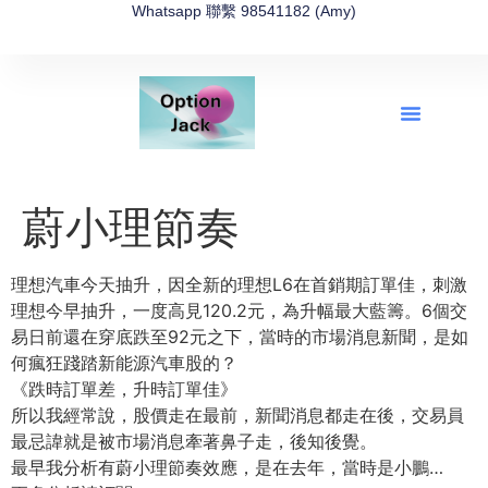
Whatsapp 聯繫 98541182 (Amy)
全新網上期權速成-2026全新版
OptionJack的精選集
富途開戶4選1
富途開戶優惠2026
蔚小理節奏
理想汽車今天抽升，因全新的理想L6在首銷期訂單佳，刺激
理想今早抽升，一度高見120.2元，為升幅最大藍籌。6個交
易日前還在穿底跌至92元之下，當時的市場消息新聞，是如
何瘋狂踐踏新能源汽車股的？
《跌時訂單差，升時訂單佳》
所以我經常說，股價走在最前，新聞消息都走在後，交易員
最忌諱就是被市場消息牽著鼻子走，後知後覺。
最早我分析有蔚小理節奏效應，是在去年，當時是小鵬…