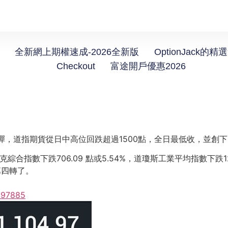
全新網上期權速成-2026全新版
OptionJack的精
Checkout
富途開戶優惠2026
勁彈，道指期貨從日中高位回跌超過1500點，全日最低收，並創
克綜合指數下跌706.09 點或5.54%，道瓊斯工業平均指數下跌1276
第四轉了。
/697885