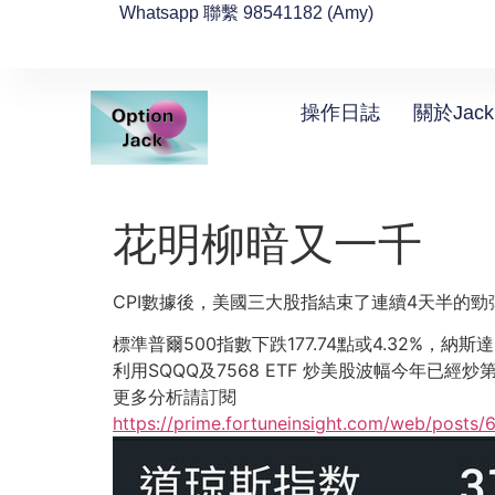
Whatsapp 聯繫 98541182 (Amy)
操作日誌
關於Jack
花明柳暗又一千
CPI數據後，美國三大股指結束了連續4天半的
標準普爾500指數下跌177.74點或4.32%，納斯達
利用SQQQ及7568 ETF 炒美股波幅今年已經炒
更多分析請訂閱
https://prime.fortuneinsight.com/web/posts