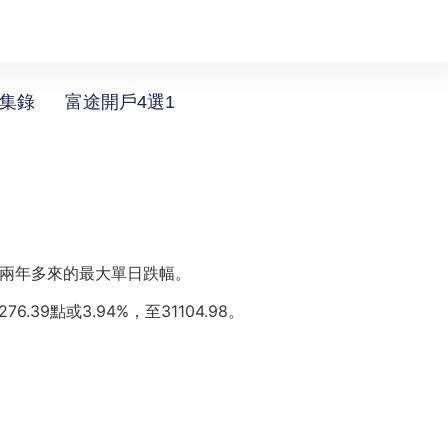
選集錄
富途開戶4選1
下兩年多來的最大單日跌幅。
.39點或3.94%，至31104.98。