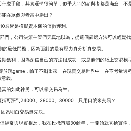
用什麼手段，其實邏輯很簡單，似乎大半的參與者都是滿倉，不
那能在眾參與者當中勝出？
10名皆是模擬資本額的倍數獲利。
易部門，公司決策主管們天真地以為，從這個篩選方法可以輕鬆
用期的最低門檻，因為面對的是有壓力真分析真交易。
長期獲利，因為深信自己的方法很成功，或是他們的紙上交易模
等於玩game，輸了不斷重來，在現實交易世界中，在不考量過
有意義。
是真的如此神勇，可以靠交易為生。
漲到24000、28000、30000，只用口號來交易？
，因為明白交易無先決。
但經常與現實相反，我在投機市場30餘年，一開始就真搶實彈