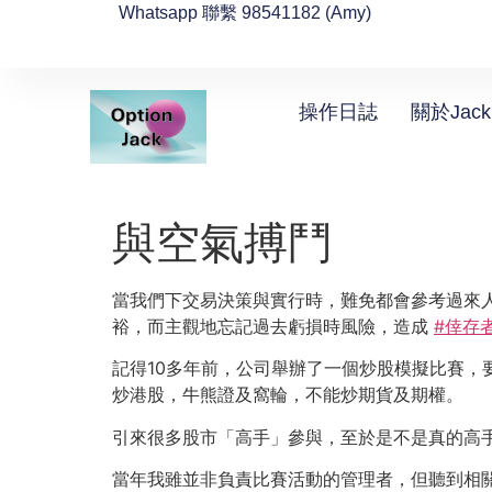
Whatsapp 聯繫 98541182 (Amy)
操作日誌
關於Jack
與空氣搏鬥
當我們下交易決策與實行時，難免都會參考過來
裕，而主觀地忘記過去虧損時風險，造成
#倖存
記得10多年前，公司舉辦了一個炒股模擬比賽，
炒港股，牛熊證及窩輪，不能炒期貨及期權。
引來很多股市「高手」參與，至於是不是真的高
當年我雖並非負責比賽活動的管理者，但聽到相