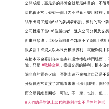
公開成績，贏最多的得獎金就是最終目的，不管
這也很正常，短短一個月內不滿倉不盡用槓桿，
結果出籠了超過6成的參與者虧損，獲利的當中前
公司挑選了當中6位勝出者，進入公司分析及交
但事與願違，這6位新同事全部過不了3個月試
很多新手投資人以為只要模擬勝利，就能夠從中
在根本不會受到任何傷害的環境模擬搏鬥場面 ，
險，只是
#戰勝空氣
，模擬交易的勝利，根本沒
除非真的置身火線，否則永遠不會知道自己是不
分析員經常直接了當地看未來可漲到哪裡，例如恆指可
而交易員總是回答：可能、不一定、也許、但…
#人們總是對紙上談兵的勝利作出不理性的尊崇
，