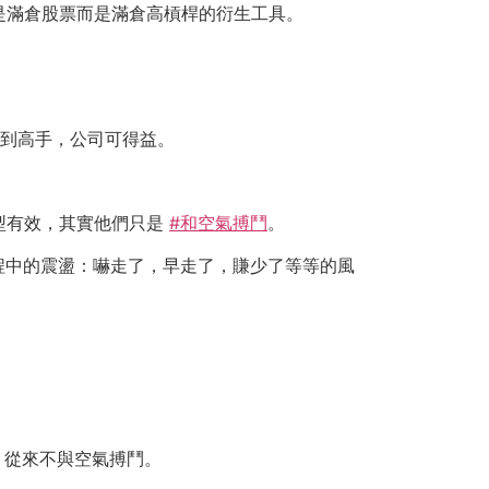
是滿倉股票而是滿倉高槓桿的衍生工具。
找到高手，公司可得益。
型有效，其實他們只是
#和空氣搏鬥
。
程中的震盪：嚇走了，早走了，賺少了等等的風
，從來不與空氣搏鬥。