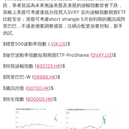
跌，筆者並認為未來無論美股及港股的波幅指數皆會下跌，
策略上美股可考慮逢低分段買入SVXY 反向波幅指數期貨ETF
比較安全；港股可考慮short strangle 5月份到期的騰訊或阿
里巴巴，不過差價要調整適當，注碼分配更加要控制，新手
勿試。
$標普500波動率指數 (.
VIX.US
)$
$做空波動率指數短期期貨ETF-ProShares (
SVXY.US
)$
$恒指波幅指數 (
800125.HK
)$
$阿里巴巴-W (
09988.HK
)$
$騰訊控股 (
00700.HK
)$
$恒生指數 (
800000.HK
)$