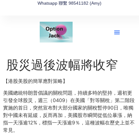
Whatsapp 聯繫 98541182 (Amy)
全新網上期權速成-2026全新版
OptionJack的精選集
富途開戶4選1
富途開戶優惠2026
股災過後波幅將收窄
【港股美股的簡單應對策略】
美國總統特朗普倡議的關稅問題，持續多時的堅持，週初更
引發全球股災，週三（0409）在美國「對等關稅」第二階段
實施的首日，突然宣布對大部分國家的關稅暫停90日，唯獨
對中國未有延緩，反而再加，美國股市瞬間從低位暴漲，納
指一天漲逾12%，標指一天漲逾9％，這種波幅在歷史上並不
常見。