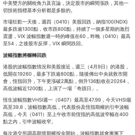
中美雙方的關稅角力及言論，決定股市的瞬間漲跌，其他一
切技術指標基本分析都是多餘的。
市場狂歡一天後，週四（0410）美股回跌，納指100(NDX)
最多跌逾1300點，收市跌800點，持續了一個多星期的激烈
震盪，VIX 波幅指數週一時的峰值在60，昨晚（0410）最高
至54，之後股市反彈，VIX 瞬間跌回。
波幅指數將輾轉回跌
港股的波幅指數情況和美股接近，週三（4月9日）的港股，
低開在19260，最多下跌逾800點，隨後傳出中央就救市開
會，恆指回升，下午更漲破2萬點，倒升136點收在20264，
高低波幅近1200點，上演了一場「奇蹟日」。
恆生波幅指數VHSI週一（0407）最高至47.99，今天VHSI最
高至39.8，波幅指數高低，代表股份及恆指期權的引申波幅
高低，今天（0411）至上午收市前恆指的高低波窄幅在400
點之內，引申波幅收窄。
每次港交所調高期貨期權按金開始，波幅指數就會漸漸下