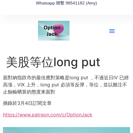
Whatsapp 聯繫 98541182 (Amy)
全新網上期權速成-2026全新版
OptionJack的精選集
富途開戶4選1
富途開戶優惠2026
美股等位long put
面對納指跌市的最佳應對策略是long put ，不過近日IV 已經
高漲，VIX 上升，long put 必須等反彈，等位，並以雞注不
止蝕輸晒算的態度來面對
摘錄於3月4日訂閱文章
https://www.patreon.com/c/OptionJack